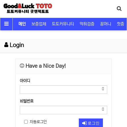
메인
보증업체
토토커뮤니티
먹튀검증
꽁머니
첫충
Login
Have a Nice Day!
아이디
비밀번호
자동로그인
로그인