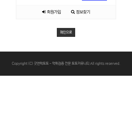
회원가입
정보찾기
메인으로
Copyright (C) 굿앤럭토토 - 먹튀검증 전문 토토커뮤니티 All rights reserved.