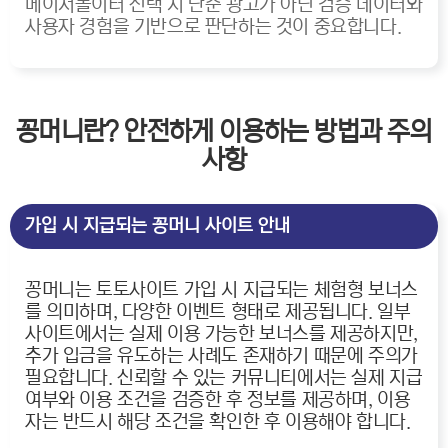
메이저놀이터 선택 시 단순 광고가 아닌 검증 데이터와
사용자 경험을 기반으로 판단하는 것이 중요합니다.
꽁머니란? 안전하게 이용하는 방법과 주의
사항
가입 시 지급되는 꽁머니 사이트 안내
꽁머니는 토토사이트 가입 시 지급되는 체험형 보너스
를 의미하며, 다양한 이벤트 형태로 제공됩니다. 일부
사이트에서는 실제 이용 가능한 보너스를 제공하지만,
추가 입금을 유도하는 사례도 존재하기 때문에 주의가
필요합니다. 신뢰할 수 있는 커뮤니티에서는 실제 지급
여부와 이용 조건을 검증한 후 정보를 제공하며, 이용
자는 반드시 해당 조건을 확인한 후 이용해야 합니다.