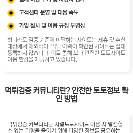
●
고객센터 운영 및 대응 속도
●
가입 절차 및 이용 규정 투명성
●
하나라도 검증 기준에 미달하는 사이트는 제휴 및 추천
대상에서 제외하며, 먹튀 이력이 확인된 사이트는 절대
등록하지 않습니다. 이를 통해 보다 안전한 토토사이트
이용 환경을 제공하고 있습니다.
먹튀검증 커뮤니티란? 안전한 토토정보 확
인 방법
먹튀검증 커뮤니티는 사설토토사이트 이용 시 발생할
수 있는 위험을 줄이기 위해 다양한 정보를 공유하는