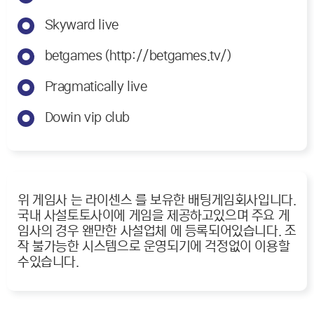
Skyward live
●
betgames (http://betgames.tv/)
●
Pragmatically live
●
Dowin vip club
●
위 게임사 는 라이센스 를 보유한 배팅게임회사입니다.
국내 사설토토사이에 게임을 제공하고있으며 주요 게
임사의 경우 왠만한 사설업체 에 등록되어있습니다. 조
작 불가능한 시스템으로 운영되기에 걱정없이 이용할
수있습니다.