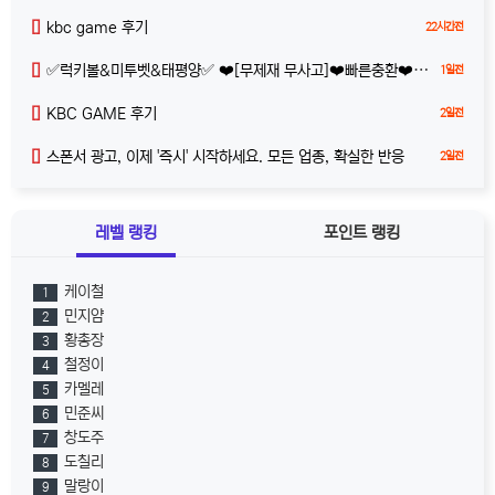
[]
kbc game 후기
22시간전
[]
✅럭키볼&미투벳&태평양✅ ❤️[무제재 무사고]❤️빠른충환❤️완전 무제재❤️100%받치기❤️
1일전
[]
KBC GAME 후기
2일전
[]
스폰서 광고, 이제 '즉시' 시작하세요. 모든 업종, 확실한 반응
2일전
레벨 랭킹
포인트 랭킹
케이철
1
민지얌
2
황총장
3
철정이
4
카멜레
5
민준씨
6
창도주
7
도칠리
8
말랑이
9