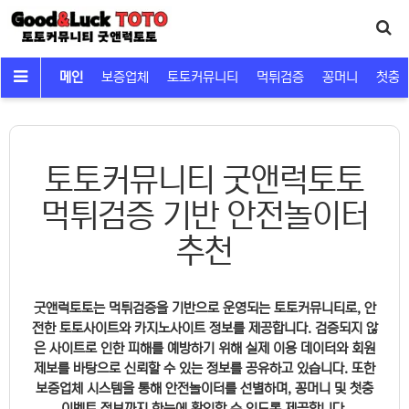
메인
보증업체
토토커뮤니티
먹튀검증
꽁머니
첫충
토토커뮤니티 굿앤럭토토
먹튀검증 기반 안전놀이터
추천
굿앤럭토토는 먹튀검증을 기반으로 운영되는 토토커뮤니티로, 안
전한 토토사이트와 카지노사이트 정보를 제공합니다. 검증되지 않
은 사이트로 인한 피해를 예방하기 위해 실제 이용 데이터와 회원
제보를 바탕으로 신뢰할 수 있는 정보를 공유하고 있습니다. 또한
보증업체 시스템을 통해 안전놀이터를 선별하며, 꽁머니 및 첫충
이벤트 정보까지 한눈에 확인할 수 있도록 제공합니다.