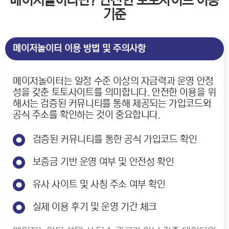
메이저놀이터란? 안전한 토토사이트 이용
기준
메이저놀이터 이용 방법 및 주의사항
메이저놀이터는 일정 수준 이상의 자금력과 운영 안정
성을 갖춘 토토사이트를 의미합니다. 안전한 이용을 위
해서는 검증된 커뮤니티를 통해 제공되는 가입코드와
공식 주소를 확인하는 것이 중요합니다.
검증된 커뮤니티를 통한 공식 가입코드 확인
●
보증금 기반 운영 여부 및 안전성 확인
●
유사 사이트 및 사칭 주소 여부 확인
●
실제 이용 후기 및 운영 기간 체크
●