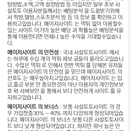
팅방법,소액,고액 설정방법 등 이있지만 일부 초보 사
설토토 이용자분들께서는 배팅분석 을 도움받기위해
서 픽방,텔방,스포츠분석 방 등 의 정보 를 확인하고 이
용하고있습니다. 메이저사이트 는 먹튀 없이 이용할수
있는 사이트 이기이 높은 배당 과 확률높은 배팅분석을
통해 이용한다면 언제나 높은 수익을 기대할수있습니
다.
메이저사이트 의 안전성
: 국내 사설토토사이트 에서
는 하루에 수십 개의 먹튀 제보 글들이 올라오고있습니
다. 수많은 먹튀 로 인해서 한번 먹튀 를 당해본 유저들
은 메이저사이트의 안전성 을 믿으며 메이저사이트 의
선호도 는 매우높아지고있습니다. 메이저사이트 는 입
금,출금 부분 만 중요한것이 아닌 이용자의 개인정보보
호 와 서버보안 을 통해서 보다 안전하게 사이트 를 유
지하고있습니다.
메이저사이트 의 보너스
: 보통 사설토토사이트 의 경
우 가입첫충30% ~ 40% 까지 다양하게 형성되어있습
니다. 메이저사이트 의 보너스 보통 다른 사설토토사이
트 보다 낮게 형성되어있습니다. 하지만 워낙 높은 안