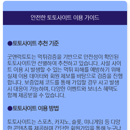
안전한 토토사이트 이용 가이드
●
토토사이트 추천 기준
굿앤럭토토는 먹튀검증을 기반으로 안전성이 확인된
토토사이트만 선별하여 추천하고 있습니다. 사설 사이
트 이용 시 발생할 수 있는 먹튀 피해를 예방하기 위해
실제 이용 데이터와 회원 제보를 바탕으로 검증을 진행
합니다. 보증업체 코드를 통해 가입할 경우 사고 발생
시 대응이 가능하며, 다양한 이벤트와 보너스 혜택도
함께 제공받을 수 있습니다.
●
토토사이트 이용 방법
토토사이트는 스포츠, 카지노, 슬롯, 미니게임 등 다양
한 콘텐츠를 제공하며 간단한 회원가입을 통해 누구나