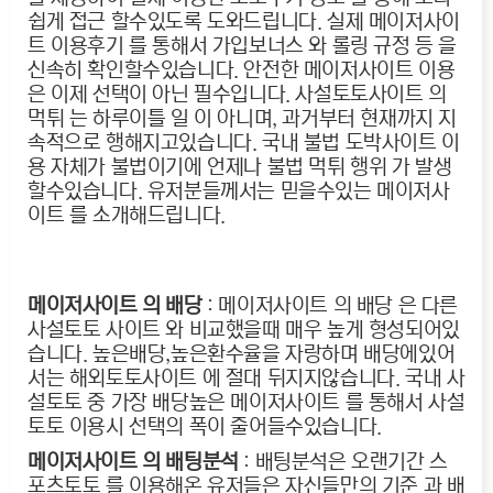
쉽게 접근 할수있도록 도와드립니다. 실제 메이저사이
트 이용후기 를 통해서 가입보너스 와 롤링 규정 등 을
신속히 확인할수있습니다. 안전한 메이저사이트 이용
은 이제 선택이 아닌 필수입니다. 사설토토사이트 의
먹튀 는 하루이틀 일 이 아니며, 과거부터 현재까지 지
속적으로 행해지고있습니다. 국내 불법 도박사이트 이
용 자체가 불법이기에 언제나 불법 먹튀 행위 가 발생
할수있습니다. 유저분들께서는 믿을수있는 메이저사
이트 를 소개해드립니다.
메이저사이트 의 배당
: 메이저사이트 의 배당 은 다른
사설토토 사이트 와 비교했을때 매우 높게 형성되어있
습니다. 높은배당,높은환수율을 자랑하며 배당에있어
서는 해외토토사이트 에 절대 뒤지지않습니다. 국내 사
설토토 중 가장 배당높은 메이저사이트 를 통해서 사설
토토 이용시 선택의 폭이 줄어들수있습니다.
메이저사이트 의 배팅분석
: 배팅분석은 오랜기간 스
포츠토토 를 이용해온 유저들은 자신들만의 기준 과 배