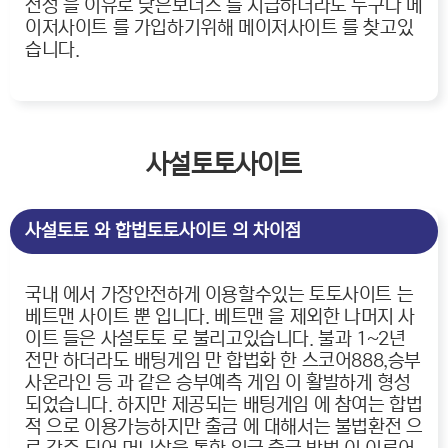
전성 을 이유로 낮은보너스 를 지급하더라도 누구나 메
이저사이트 를 가입하기위해 메이저사이트 를 찾고있
습니다.
사설토토사이트
사설토토 와 합법토토사이트 의 차이점
국내 에서 가장안전하게 이용할수있는 토토사이트 는
베트맨 사이트 뿐 입니다. 베트맨 을 제외한 나머지 사
이트 들은 사설토토 로 불리고있습니다. 불과 1~2년
전만 하더라도 배팅게임 만 합법화 한 스코어888,승부
사온라인 등 과 같은 승부예측 게임 이 활발하게 형성
되었습니다. 하지만 제공되는 배팅게임 에 참여는 합법
적 으로 이용가능하지만 출금 에 대해서는 불법환전 으