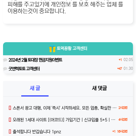
피해를 주고있기에 개인정보 를 보호 해주는 업체 를
이용하는것이 중요합니다.
토먹꽁황
고객센터
2024년 2월 토대장 현금지원이벤트
02.05
+1
굿앤럭토토 고객센터
01.30
+47
새 글
새 댓글
[]
스폰서 광고 대행, 이제 '즉시' 시작하세요. 모든 업종, 확실한 반응
2시간전
[]
오래된 1세대 사이트 [(어코드)] 가입기간 | 신규입플 5+5 | 업계최고배당
4시간전
[]
출석합니다 반갑습니다 1pnz
+1
16시간전