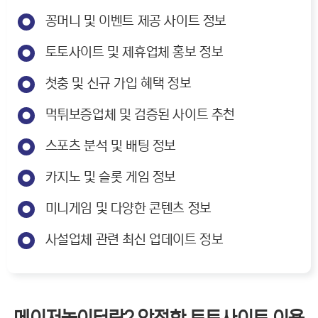
꽁머니 및 이벤트 제공 사이트 정보
●
토토사이트 및 제휴업체 홍보 정보
●
첫충 및 신규 가입 혜택 정보
●
먹튀보증업체 및 검증된 사이트 추천
●
스포츠 분석 및 배팅 정보
●
카지노 및 슬롯 게임 정보
●
미니게임 및 다양한 콘텐츠 정보
●
사설업체 관련 최신 업데이트 정보
●