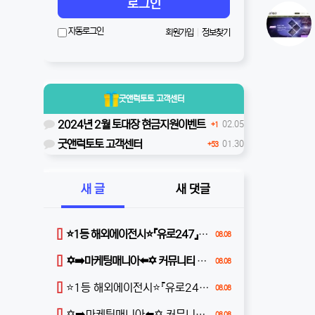
로그인
자동로그인
회원가입
|
정보찾기
굿앤럭토토
고객센터
2024년 2월 토대장 현금지원이벤트
02.05
+1
굿앤럭토토 고객센터
01.30
+53
새 글
새 댓글
[]
⭐️1등 해외에이전시⭐️『유로247』⭐️『브이오벳』⭐️『KOBET』⭐️『ONECONNECT』⭐️ bhly
08.08
[]
✡️➡️마케팅매니아⬅️✡️ 커뮤니티 홍보 프로그램⭐️구글 찌라시 프로그램⭐️카톡 텔레 미니게임 오토픽⭐️마케팅프로그램✡️ s3es
08.08
[]
⭐️1등 해외에이전시⭐️『유로247』⭐️『브이오벳』⭐️『KOBET』⭐️『ONECONNECT』⭐️ u2vv
08.08
[]
✡️➡️마케팅매니아⬅️✡️ 커뮤니티 홍보 프로그램⭐️구글 찌라시 프로그램⭐️카톡 텔레 미니게임 오토픽⭐️마케팅프로그램✡️ wsjq
08.08