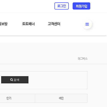
로그인
회원가입
홍보방
토토배너
고객센터
태그박스
검색
인기
색인