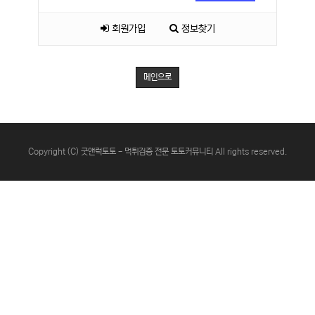
회원가입
정보찾기
메인으로
Copyright (C) 굿앤럭토토 - 먹튀검증 전문 토토커뮤니티 All rights reserved.