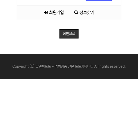
회원가입
정보찾기
메인으로
Copyright (C) 굿앤럭토토 - 먹튀검증 전문 토토커뮤니티 All rights reserved.