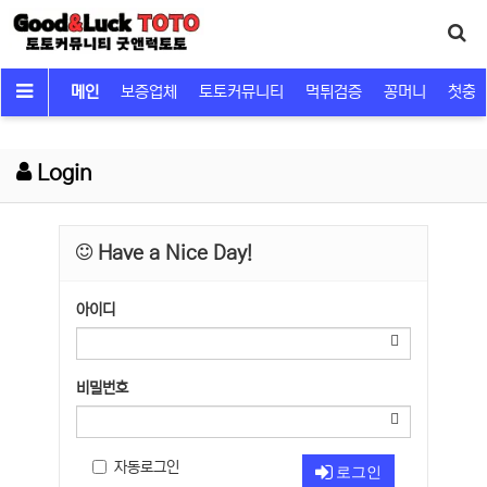
메인
보증업체
토토커뮤니티
먹튀검증
꽁머니
첫충
Login
Have a Nice Day!
아이디
비밀번호
자동로그인
로그인