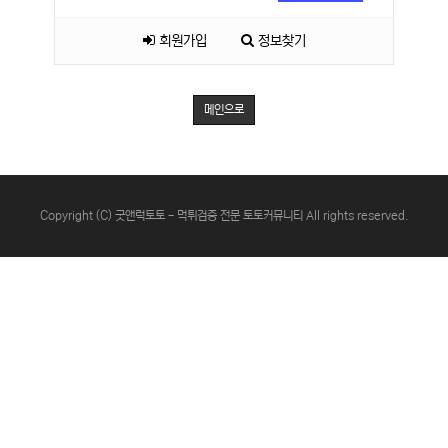
회원가입
정보찾기
메인으로
Copyright (C) 굿앤럭토토 - 먹튀검증 전문 토토커뮤니티 All rights reserved.