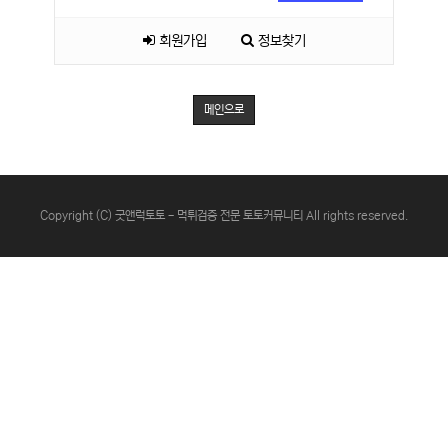
회원가입
정보찾기
메인으로
Copyright (C) 굿앤럭토토 - 먹튀검증 전문 토토커뮤니티 All rights reserved.