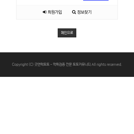
회원가입
정보찾기
메인으로
Copyright (C) 굿앤럭토토 - 먹튀검증 전문 토토커뮤니티 All rights reserved.