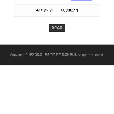
회원가입
정보찾기
메인으로
Copyright (C) 굿앤럭토토 - 먹튀검증 전문 토토커뮤니티 All rights reserved.