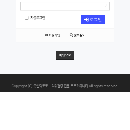
자동로그인
로그인
회원가입
정보찾기
메인으로
Copyright (C) 굿앤럭토토 - 먹튀검증 전문 토토커뮤니티 All rights reserved.