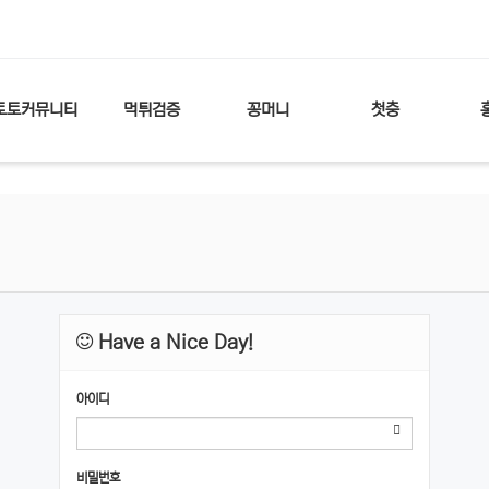
토토커뮤니티
먹튀검증
꽁머니
첫충
Have a Nice Day!
아이디
비밀번호