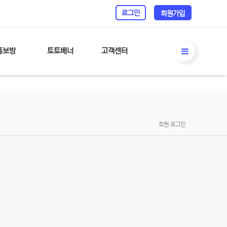
로그인
회원가입
홍보방
토토배너
고객센터
회원 로그인