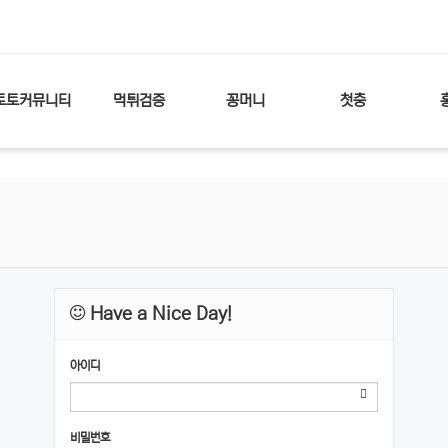
토토커뮤니티
먹튀검증
꽁머니
첫충
Have a Nice Day!
아이디
비밀번호