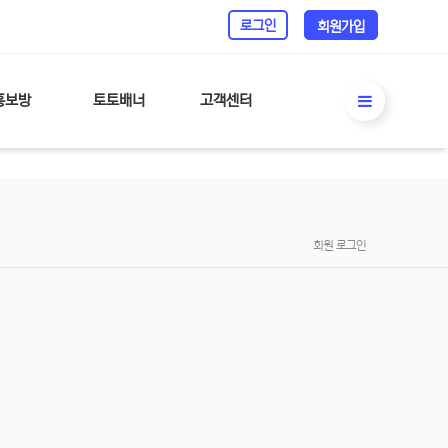
로그인
회원가입
홍보방
토토배너
고객센터
회원 로그인