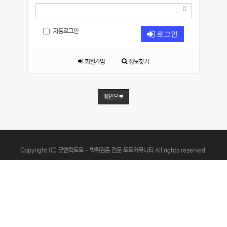
자동로그인
로그인
회원가입
정보찾기
메인으로
Copyright (C) 굿앤럭토토 - 먹튀검증 전문 토토커뮤니티 All rights reserved.