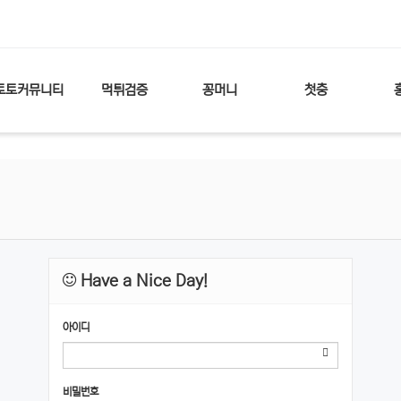
토토커뮤니티
먹튀검증
꽁머니
첫충
Have a Nice Day!
아이디
비밀번호