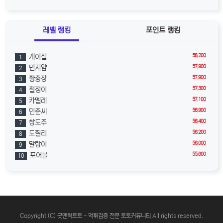
레벨 랭킹
포인트 랭킹
58,200
케이철
1
57,900
민지얌
2
57,900
황총장
3
57,300
철정이
4
57,100
카멜레
5
56,900
민준씨
6
56,400
창도주
7
56,200
도칠리
8
56,000
말랑이
9
55,600
포어블
10
Copyright (C) 굿앤럭토토 - 먹튀검증 전문 토토커뮤니티 All rights reserved.