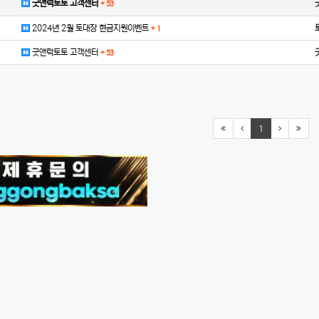
굿앤럭토토 고객센터
+
53
2024년 2월 토대장 현금지원이벤트
+
1
굿앤럭토토 고객센터
+
53
1