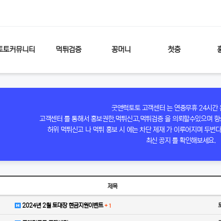
토토커뮤니티
먹튀검증
꽁머니
첫충
굿앤럭토토 고객센터 는 연중무휴 24시간
고객센터 를 통해서 홍보권한,먹튀신고,먹튀검증 을 의뢰할수있으며 항
허위 먹튀신고 나 먹튀 홍보 시 에는 차단 제재 가 이루어지며 두번
최신 공지 를 확인해보세요.
제목
2024년 2월 토대장 현금지원이벤트
+
1