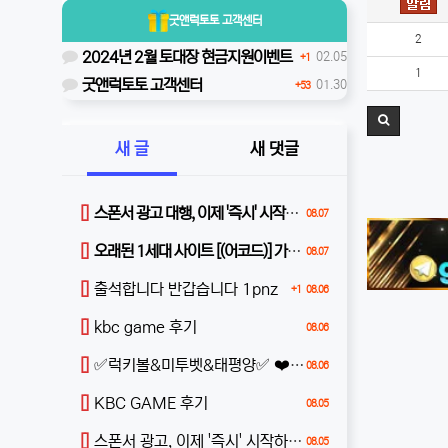
굿앤럭토토
고객센터
2
2024년 2월 토대장 현금지원이벤트
02.05
+1
1
굿앤럭토토 고객센터
01.30
+53
새 글
새 댓글
[]
스폰서 광고 대행, 이제 '즉시' 시작하세요. 모든 업종, 확실한 반응
08.07
[]
오래된 1세대 사이트 [(어코드)] 가입기간 | 신규입플 5+5 | 업계최고배당
08.07
[]
출석합니다 반갑습니다 1pnz
+1
08.06
[]
kbc game 후기
08.06
[]
✅럭키볼&미투벳&태평양✅ ❤️[무제재 무사고]❤️빠른충환❤️완전 무제재❤️100%받치기❤️
08.06
[]
KBC GAME 후기
08.05
[]
스폰서 광고, 이제 '즉시' 시작하세요. 모든 업종, 확실한 반응
08.05