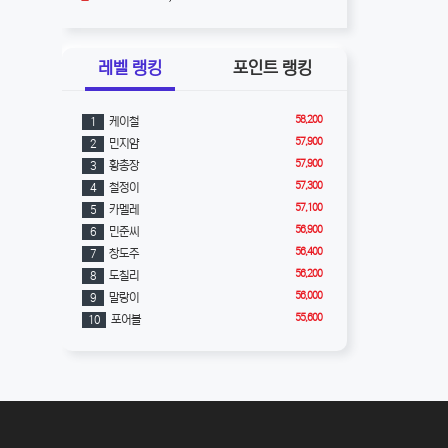
레벨 랭킹
포인트 랭킹
58,200
케이철
1
57,900
민지얌
2
57,900
황총장
3
57,300
철정이
4
57,100
카멜레
5
56,900
민준씨
6
56,400
창도주
7
56,200
도칠리
8
56,000
말랑이
9
55,600
포어블
10