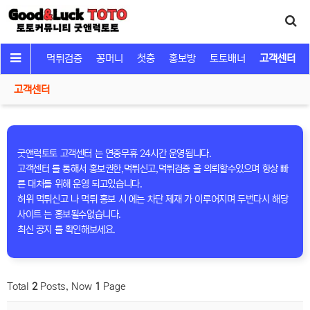
커뮤니티
먹튀검증
꽁머니
첫충
홍보방
토토배너
고객센터
고객센터
굿앤럭토토 고객센터 는 연중무휴 24시간 운영됩니다.
고객센터 를 통해서 홍보권한,먹튀신고,먹튀검증 을 의뢰할수있으며 항상 빠
른 대처를 위해 운영 되고있습니다.
허위 먹튀신고 나 먹튀 홍보 시 에는 차단 제재 가 이루어지며 두번다시 해당
사이트 는 홍보될수없습니다.
최신 공지 를 확인해보세요.
Total
2
Posts, Now
1
Page