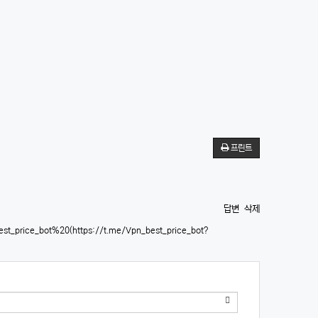
프린트
답변
삭제
est_price_bot%20(https://t.me/Vpn_best_price_bot?