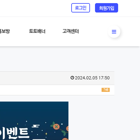
로그인
회원가입
홍보방
토토배너
고객센터
2024.02.05 17:50
748