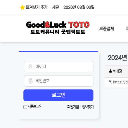
즐겨찾기 추가
새글
2026년 08월 06일
보증업체
2024
토대장
https://d
로그인
자동로그인
회원가입
|
정보찾기