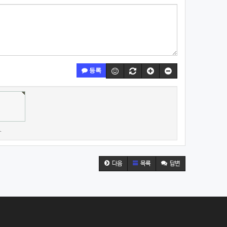
등록
.
다음
목록
답변