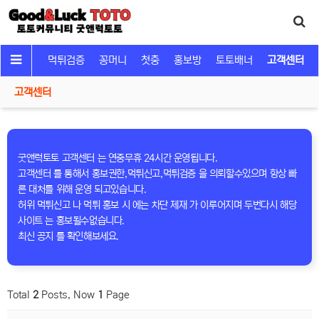
커뮤니티
먹튀검증
꽁머니
첫충
홍보방
토토배너
고객센터
고객센터
굿앤럭토토 고객센터 는 연중무휴 24시간 운영됩니다.
고객센터 를 통해서 홍보권한,먹튀신고,먹튀검증 을 의뢰할수있으며 항상 빠
른 대처를 위해 운영 되고있습니다.
허위 먹튀신고 나 먹튀 홍보 시 에는 차단 제재 가 이루어지며 두번다시 해당
사이트 는 홍보될수없습니다.
최신 공지 를 확인해보세요.
Total
2
Posts, Now
1
Page