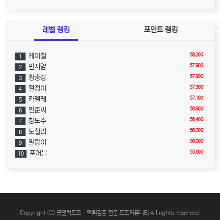
레벨 랭킹
포인트 랭킹
58,200
케이철
1
57,900
민지얌
2
57,900
황총장
3
57,300
철정이
4
57,100
카멜레
5
56,900
민준씨
6
56,400
창도주
7
56,200
도칠리
8
56,000
말랑이
9
55,600
포어블
10
Copyright (C) 굿앤럭토토 - 먹튀검증 전문 토토커뮤니티 All rights reserved.