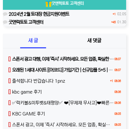
굿앤럭토토
고객센터
2024년 2월 토대장 현금지원이벤트
02.05
+1
굿앤럭토토 고객센터
01.30
+45
새 글
새 댓글
[]
스폰서 광고 대행, 이제 '즉시' 시작하세요. 모든 업종, 확실한 반응
08.07
[]
오래된 1세대 사이트 [(어코드)] 가입기간 | 신규입플 5+5 | 업계최고배당
08.07
[]
출석합니다 반갑습니다 1pnz
+1
08.06
[]
kbc game 후기
08.06
[]
✅럭키볼&미투벳&태평양✅ ❤️[무제재 무사고]❤️빠른충환❤️완전 무제재❤️100%받치기❤️
08.06
[]
KBC GAME 후기
08.05
[]
스폰서 광고, 이제 '즉시' 시작하세요. 모든 업종, 확실한 반응
08.05