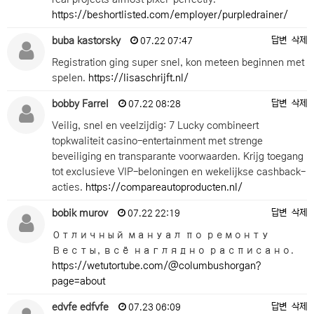
https://beshortlisted.com/employer/purpledrainer/
buba kastorsky
답변
삭제
07.22 07:47
Registration ging super snel, kon meteen beginnen met
spelen.
https://lisaschrijft.nl/
bobby Farrel
답변
삭제
07.22 08:28
Veilig, snel en veelzijdig: 7 Lucky combineert
topkwaliteit casino-entertainment met strenge
beveiliging en transparante voorwaarden. Krijg toegang
tot exclusieve VIP-beloningen en wekelijkse cashback-
acties.
https://compareautoproducten.nl/
bobik murov
답변
삭제
07.22 22:19
Отличный мануал по ремонту
Весты, всё наглядно расписано.
https://wetutortube.com/@columbushorgan?
page=about
edvfe edfvfe
답변
삭제
07.23 06:09