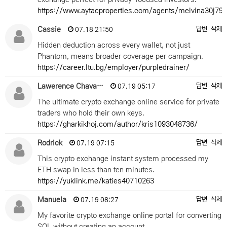
https://www.aytacproperties.com/agents/melvina30j796
Cassie
답변
삭제
07.18 21:50
Hidden deduction across every wallet, not just
Phantom, means broader coverage per campaign.
https://career.ltu.bg/employer/purpledrainer/
Lawerence Chava…
답변
삭제
07.19 05:17
The ultimate crypto exchange online service for private
traders who hold their own keys.
https://gharkikhoj.com/author/kris1093048736/
Rodrick
답변
삭제
07.19 07:15
This crypto exchange instant system processed my
ETH swap in less than ten minutes.
https://yuklink.me/katies40710263
Manuela
답변
삭제
07.19 08:27
My favorite crypto exchange online portal for converting
SOL without creating an account.