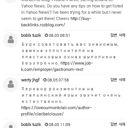
Yahoo News. Do you have any tips on how to get listed
in Yahoo News? I've been trying for a while but I never
seem to get there! Cheers
http://buy-
backlinks.rozblog.com/
bobik tuzik
답변
삭제
08.05 06:51
Буду советовать вас знакомым,
замена уплотнителя на
пластиковых окнах выполнена
безупречно.
https://www.job-
k.com/employer/gastronom-rest
werty jhgf
답변
삭제
08.05 07:58
Перевод документов на
итальянский язык звучит очень
естественно.
https://loveourmontclair.com/author-
profile/claribelclouse/
bobik tuzik
답변
삭제
08.05 11:09