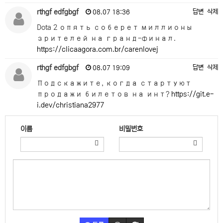
rthgf edfgbgf
답변
삭제
08.07 18:36
Dota 2 опять соберет миллионы
зрителей на гранд-финал.
https://clicaagora.com.br/carenlovej
rthgf edfgbgf
답변
삭제
08.07 19:09
Подскажите, когда стартуют
продажи билетов на инт?
https://git.e-
i.dev/christiana2977
이름
비밀번호