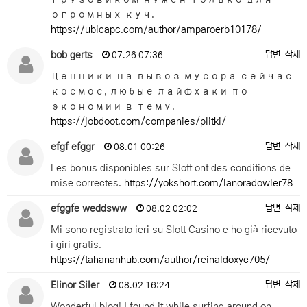
огромных куч.
https://ubicapc.com/author/amparoerb10178/
bob gerts
답변
삭제
07.26 07:36
Ценники на вывоз мусора сейчас
космос, любые лайфхаки по
экономии в тему.
https://jobdoot.com/companies/plitki/
efgf efggr
답변
삭제
08.01 00:26
Les bonus disponibles sur Slott ont des conditions de
mise correctes.
https://yokshort.com/lanoradowler78
efggfe weddsww
답변
삭제
08.02 02:02
Mi sono registrato ieri su Slott Casino e ho già ricevuto
i giri gratis.
https://tahananhub.com/author/reinaldoxyc705/
Elinor Siler
답변
삭제
08.02 16:24
Wonderful blog! I found it while surfing around on