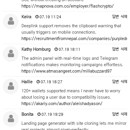
https://mapnova.com.co/employer/flashcrypto/
Keira
답변
삭제
07.19 11:24
Deeplink support removes the clipboard warning that
usually triggers on mobile connections.
https://recruitmentfromnepal.com/companies/purpledra
Kathy Homburg
답변
삭제
07.19 18:11
The admin panel with real-time logs and Telegram
notifications makes monitoring campaigns effortless.
https://www.atmasangeet.com/millabuzzard97
Hallie
답변
삭제
07.19 18:27
120+ wallets supported means I never have to worry
about losing a user due to compatibility issues.
https://akariy.com/author/aleishadyason/
Bonita
답변
삭제
07.19 19:29
Landing page generator with site cloning lets me mirror
real projects almost pixel-perfectly.