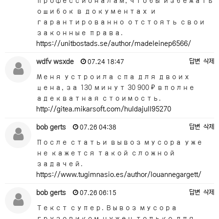
профессионалам, чтобы избежать
ошибок в документах и
гарантированно отстоять свои
законные права.
https://unitbostads.se/author/madeleinep6566/
wdfv wsxde
답변
삭제
07.24 18:47
Меня устроила спа для двоих
цена, за 130 минут 30 900 ₽ вполне
адекватная стоимость.
http://gitea.mikarsoft.com/huldajull95270
bob gerts
답변
삭제
07.26 04:38
После статьи вывоз мусора уже
не кажется такой сложной
задачей.
https://www.tugimnasio.es/author/louannegargett/
bob gerts
답변
삭제
07.26 06:15
Текст супер. Вывоз мусора
грузовиком нужен только для