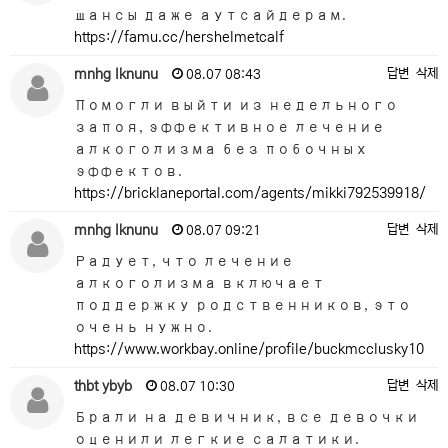
шансы даже аутсайдерам.
https://famu.cc/hershelmetcalf
mnhg lknunu
답변
삭제
08.07 08:43
Помогли выйти из недельного
запоя, эффективное лечение
алкоголизма без побочных
эффектов.
https://bricklaneportal.com/agents/mikki792539918/
mnhg lknunu
답변
삭제
08.07 09:21
Радует, что лечение
алкоголизма включает
поддержку родственников, это
очень нужно.
https://www.workbay.online/profile/buckmcclusky10
thbt ybyb
답변
삭제
08.07 10:30
Брали на девичник, все девочки
оценили легкие салатики.