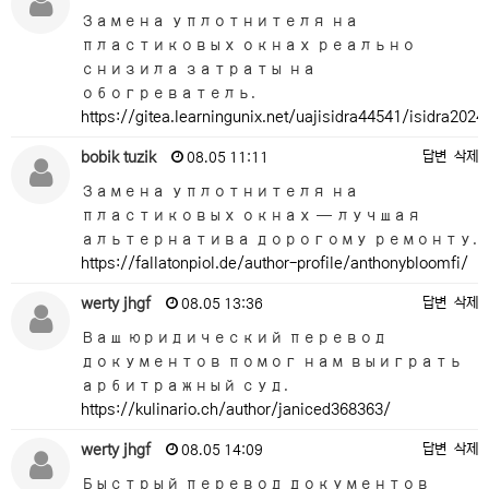
Замена уплотнителя на
пластиковых окнах реально
снизила затраты на
обогреватель.
https://gitea.learningunix.net/uajisidra44541/isidra202
bobik tuzik
답변
삭제
08.05 11:11
Замена уплотнителя на
пластиковых окнах — лучшая
альтернатива дорогому ремонту.
https://fallatonpiol.de/author-profile/anthonybloomfi/
werty jhgf
답변
삭제
08.05 13:36
Ваш юридический перевод
документов помог нам выиграть
арбитражный суд.
https://kulinario.ch/author/janiced368363/
werty jhgf
답변
삭제
08.05 14:09
Быстрый перевод документов