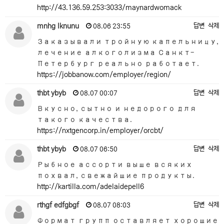
http://43.136.59.253:3033/maynardwomack
mnhg lknunu
답변
삭제
08.06 23:55
Заказывали тройную капельницу,
лечение алкоголизма Санкт-
Петербург реально работает.
https://jobbanow.com/employer/region/
thbt ybyb
답변
삭제
08.07 00:07
Вкусно, сытно и недорого для
такого качества.
https://nxtgencorp.in/employer/orcbt/
thbt ybyb
답변
삭제
08.07 06:50
Рыбное ассорти выше всяких
похвал, свежайшие продукты.
http://kartilla.com/adelaidepell6
rthgf edfgbgf
답변
삭제
08.07 08:03
Формат групп оставляет хорошие