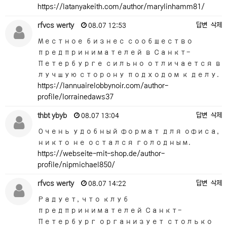
https://latanyakeith.com/author/marylinhamm81/
rfvcs werty
답변
삭제
08.07 12:53
Местное бизнес сообщество
предпринимателей в Санкт-
Петербурге сильно отличается в
лучшую сторону подходом к делу.
https://lannuairelobbynoir.com/author-
profile/lorrainedaws37
thbt ybyb
답변
삭제
08.07 13:04
Очень удобный формат для офиса,
никто не остался голодным.
https://webseite-mit-shop.de/author-
profile/nipmichael850/
rfvcs werty
답변
삭제
08.07 14:22
Радует, что клуб
предпринимателей Санкт-
Петербург организует столько