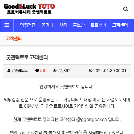
커뮤니티
먹튀검증
꽁머니
첫충
홍보방
토토배너
고객센터
고객센터
굿앤럭토토 고객센터
굿앤럭토토
53
27,392
2024.01.30 00:01
안녕하세요 굿앤럭토토 입니다.
먹튀검증 전문 으로 운영되는 토토커뮤니티 토대장 에서 는 사설토토사이
트 이용방법 과 안전토토사이트 가입방법을 공유합니다.
현재 굿앤럭토토 텔레그램 고객센터 @ggongbaksa 입니다.
텔레그램 고객센터 를 통해서 홍보방 권한 을 지급해드리고있으니,