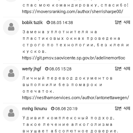
спас мою командировку, спасибо!
https://moversranking.com/author/sherrisharpe00/
bobik tuzik
답변
삭제
08.05 14:38
Замена уплотнителя на
пластиковых окнах проведена
строго по технологии, без клея и
кусков.
https://git.pmsv.saovicente.sp.gov.br/adelinemortloc
werty jhgf
답변
삭제
08.05 15:28
Личный перевод документов
выполнили без помарок и
опечаток.
https://nesthamservices.com/author/antonettawegen/
mnhg lknunu
답변
삭제
08.06 20:19
Удивил комплексный подход,
такое лечение алкоголизма
внушает абсолютное доверие.