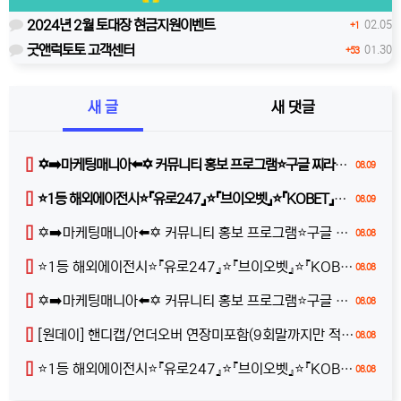
2024년 2월 토대장 현금지원이벤트
02.05
+1
굿앤럭토토 고객센터
01.30
+53
새 글
새 댓글
[]
✡️➡️마케팅매니아⬅️✡️ 커뮤니티 홍보 프로그램⭐️구글 찌라시 프로그램⭐️카톡 텔레 미니게임 오토픽⭐️마케팅프로그램✡️ pur6
08.09
[]
⭐️1등 해외에이전시⭐️『유로247』⭐️『브이오벳』⭐️『KOBET』⭐️『ONECONNECT』⭐️ kyzk
08.09
[]
✡️➡️마케팅매니아⬅️✡️ 커뮤니티 홍보 프로그램⭐️구글 찌라시 프로그램⭐️카톡 텔레 미니게임 오토픽⭐️마케팅프로그램✡️ s3es
08.08
[]
⭐️1등 해외에이전시⭐️『유로247』⭐️『브이오벳』⭐️『KOBET』⭐️『ONECONNECT』⭐️ u2vv
08.08
[]
✡️➡️마케팅매니아⬅️✡️ 커뮤니티 홍보 프로그램⭐️구글 찌라시 프로그램⭐️카톡 텔레 미니게임 오토픽⭐️마케팅프로그램✡️ wsjq
08.08
[]
[원데이] 핸디캡/언더오버 연장미포함(9회말까지만 적용)
08.08
[]
⭐️1등 해외에이전시⭐️『유로247』⭐️『브이오벳』⭐️『KOBET』⭐️『원커넥트』⭐️ u61l
08.08