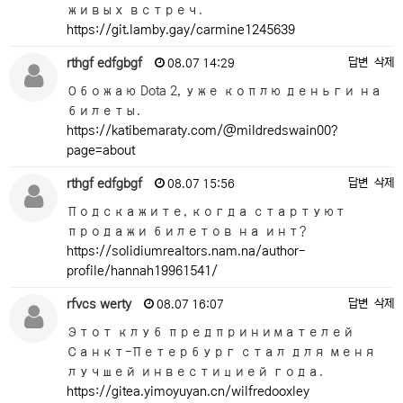
живых встреч.
https://git.lamby.gay/carmine1245639
rthgf edfgbgf
답변
삭제
08.07 14:29
Обожаю Dota 2, уже коплю деньги на
билеты.
https://katibemaraty.com/@mildredswain00?
page=about
rthgf edfgbgf
답변
삭제
08.07 15:56
Подскажите, когда стартуют
продажи билетов на инт?
https://solidiumrealtors.nam.na/author-
profile/hannah19961541/
rfvcs werty
답변
삭제
08.07 16:07
Этот клуб предпринимателей
Санкт-Петербург стал для меня
лучшей инвестицией года.
https://gitea.yimoyuyan.cn/wilfredooxley