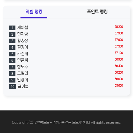
레벨 랭킹
포인트 랭킹
58,200
케이철
1
57,900
민지얌
2
57,900
황총장
3
57,300
철정이
4
57,100
카멜레
5
56,900
민준씨
6
56,400
창도주
7
56,200
도칠리
8
56,000
말랑이
9
55,600
포어블
10
Copyright (C) 굿앤럭토토 - 먹튀검증 전문 토토커뮤니티 All rights reserved.