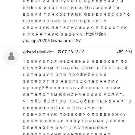
попытки получать одобрение в
любых инстанциях. Овладейте
всеми тонкостями юридического
оформления и превратите
сложную легализацию в простую
и понятную задачу!
http://tian-
you.top:7020/dawnatorrez127
vtdvdvt dtvdtvt…
답변
삭제
07.23 13:10
Требуется надежный адвокат по
семейным спорам, компетентный
нотариус или профильный
эксперт по наследственному
праву? Воспользуйтесь нашим
каталогом юридических услуг,
чтобы быстро подобрать нужного
специалиста и получить
грамотную правовую поддержку
даже в самых запутанных делах.
Сделайте шаг к успешному
разрешению конфликта уже