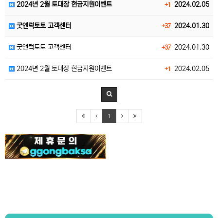
2024년 2월 토대장 현금지원이벤트
2024.02.05
+1
굿앤럭토토 고객센터
2024.01.30
+37
굿앤럭토토 고객센터
2024.01.30
+37
2024년 2월 토대장 현금지원이벤트
2024.02.05
+1
1