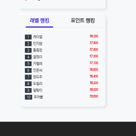
레벨 랭킹
포인트 랭킹
58,200
케이철
1
57,900
민지얌
2
57,900
황총장
3
57,300
철정이
4
57,100
카멜레
5
56,900
민준씨
6
56,400
창도주
7
56,200
도칠리
8
56,000
말랑이
9
55,600
포어블
10