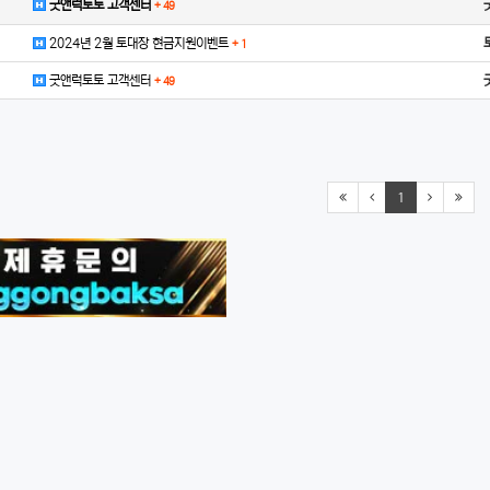
굿앤럭토토 고객센터
+
49
2024년 2월 토대장 현금지원이벤트
+
1
굿앤럭토토 고객센터
+
49
1