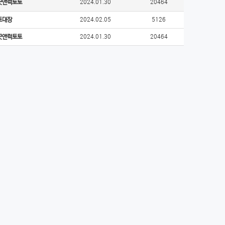
굿앤럭토토
2024.01.30
20464
토대장
2024.02.05
5126
굿앤럭토토
2024.01.30
20464