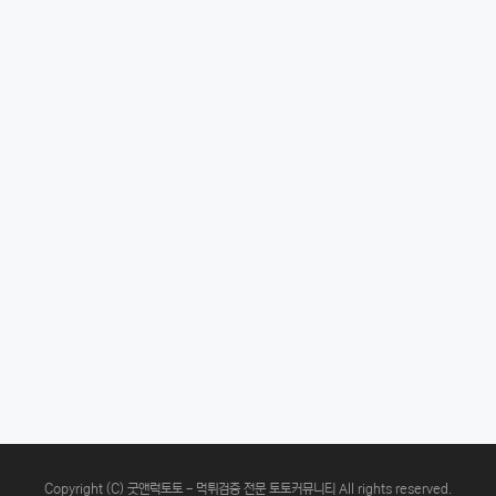
Copyright (C) 굿앤럭토토 - 먹튀검증 전문 토토커뮤니티 All rights reserved.