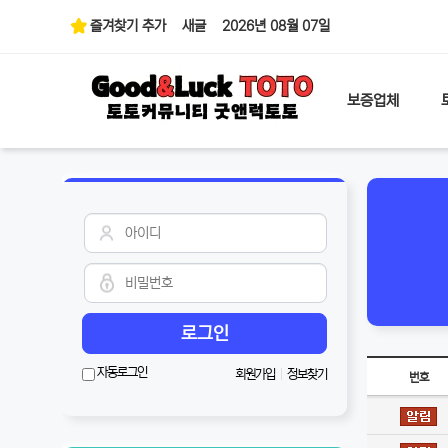
즐겨찾기 추가
새글
2026년 08월 07일
보증업체
로그인
자동로그인
회원가입
|
정보찾기
번호