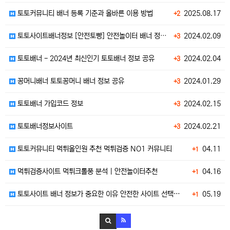
토토커뮤니티 배너 등록 기준과 올바른 이용 방법
2025.08.17
+2
토토사이트배너정보 [안전토빵] 안전놀이터 배너 정보공유
2024.02.09
+3
토토배너 - 2024년 최신인기 토토배너 정보 공유
2024.02.04
+3
꽁머니배너 토토꽁머니 배너 정보 공유
2024.01.29
+3
토토배너 가입코드 정보
2024.02.15
+3
토토배너정보사이트
2024.02.21
+3
토토커뮤니티 먹튀올인원 추천 먹튀검증 NO1 커뮤니티
04.11
+1
먹튀검증사이트 먹튀크롤풍 분석 | 안전놀이터추천
04.16
+1
토토사이트 배너 정보가 중요한 이유 안전한 사이트 선택…
05.19
+1