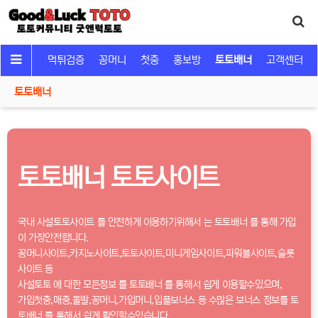
커뮤니티
먹튀검증
꽁머니
첫충
홍보방
토토배너
고객센터
토토배너
토토배너 토토사이트
국내 사설토토사이트 를 안전하게 이용하기위해서 는 토토배너 를 통해 가입
이 가장안전합니다.
꽁머니사이트,카지노사이트,토토사이트,미니게임사이트,파워볼사이트,슬롯
사이트 등
사설토토 에 대한 모든정보 를 토토배너 를 통해서 쉽게 이용할수있으며,
가입첫충,매충,돌발,꽁머니,가입머니,입플보너스 등 수많은 보너스 정보를 토
토배너 를 통해서 쉽게 확인할수있습니다.