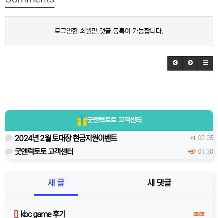
로그인한 회원만 댓글 등록이 가능합니다.
굿앤럭토토
고객센터
2024년 2월 토대장 현금지원이벤트
02.05
+1
굿앤럭토토 고객센터
01.30
+37
새 글
새 댓글
[]
kbc game 후기
08.06