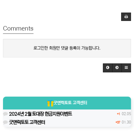
Comments
로그인한 회원만 댓글 등록이 가능합니다.
굿앤럭토토
고객센터
2024년 2월 토대장 현금지원이벤트
02.05
+1
굿앤럭토토 고객센터
01.30
+37