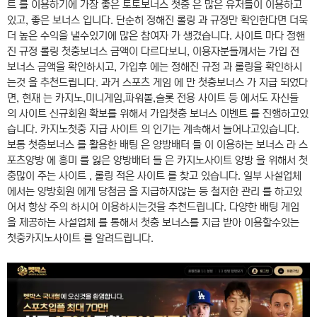
트 를 이용하기에 가장 좋은 토토보너스 첫충 은 많은 유저들이 이용하고
있고, 좋은 보너스 입니다. 단순히 정해진 롤링 과 규정만 확인한다면 더욱
더 높은 수익을 낼수있기에 많은 참여자 가 생겼습니다. 사이트 마다 정핸
진 규정 롤링 첫충보너스 금액이 다르다보니, 이용자분들께서는 가입 전
보너스 금액을 확인하시고, 가입후 에는 정해진 규정 과 롤링을 확인하시
는것 을 추천드립니다. 과거 스포츠 게임 에 만 첫충보너스 가 지급 되었다
면, 현재 는 카지노,미니게임,파워볼,슬롯 전용 사이트 등 에서도 자신들
의 사이트 신규회원 확보를 위해서 가입첫충 보너스 이벤트 를 진행하고있
습니다. 카지노첫충 지급 사이트 의 인기는 계속해서 늘어나고있습니다.
보통 첫충보너스 를 활용한 배팅 은 양방배터 들 이 이용하는 보너스 라 스
포츠양방 에 흥미 를 잃은 양방배터 들 은 카지노사이트 양방 을 위해서 첫
충많이 주는 사이트 , 롤링 적은 사이트 를 찾고 있습니다. 일부 사설업체
에서는 양방회원 에게 당첨금 을 지급하지않는 등 철저한 관리 를 하고있
어서 항상 주의 하시어 이용하시는것을 추천드립니다. 다양한 배팅 게임
을 제공하는 사설업체 를 통해서 첫충 보너스를 지급 받아 이용할수있는
첫충카지노사이트 를 알려드립니다.