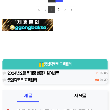
1
2
굿앤럭토토
고객센터
2024년 2월 토대장 현금지원이벤트
02.05
+1
굿앤럭토토 고객센터
01.30
+53
새 글
새 댓글