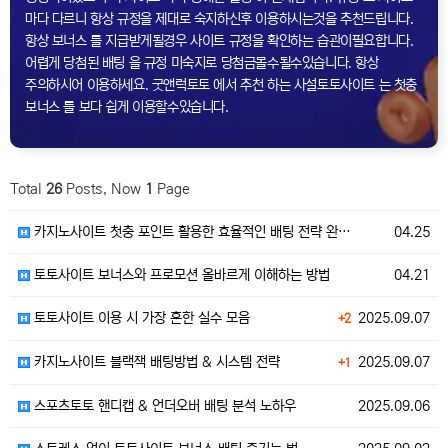
마다 다르니 항상 규정을 제대로 숙지하신후 이용하시는것을 추천드립니다.
항상 보너스 를 지급받게될경우 사이트 규정을 확인하는 습관이필요합니다.
어렵게 당첨된 배팅 을 규정 미숙지로 당첨금몰수될수있습니다. 항상
주의하시어 이용하세요. 굿앤럭토토 에서 추천 하는 사설토토사이트 는 첫충
보너스 를 보다 쉽게 이용할수있습니다.
Total
26
Posts, Now
1
Page
카지노사이트 첫충 포인트 활용한 효율적인 배팅 전략 완…
04.25
토토사이트 보너스와 프로모션 올바르게 이해하는 방법
04.21
토토사이트 이용 시 가장 흔한 실수 모음
2025.09.07
+2
카지노사이트 블랙잭 배팅방법 & 시스템 전략
2025.09.07
+1
스포츠토토 핸디캡 & 언더오버 배팅 분석 노하우
2025.09.06