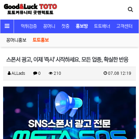
커뮤니티
먹튀검증
꽁머니
첫충
홍보방
토토배너
고객센터
꽁머니홍보
토토홍보
스폰서 광고, 이제 '즉시' 시작하세요. 모든 업종, 확실한 반응
ALLads
0
210
07.08 12:19