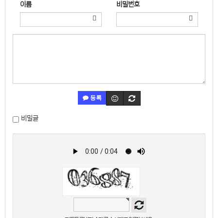
이름
비밀번호
등록
비밀글