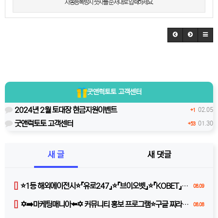
자동등록방지 숫자를 순서대로 입력하세요.
굿앤럭토토
고객센터
2024년 2월 토대장 현금지원이벤트
02.05
+1
굿앤럭토토 고객센터
01.30
+53
새 글
새 댓글
[]
⭐️1등 해외에이전시⭐️『유로247』⭐️『브이오벳』⭐️『KOBET』⭐️『ONECONNECT』⭐️ mhhf
08.09
[]
✡️➡️마케팅매니아⬅️✡️ 커뮤니티 홍보 프로그램⭐️구글 찌라시 프로그램⭐️카톡 텔레 미니게임 오토픽⭐️마케팅프로그램✡️ s3es
08.08