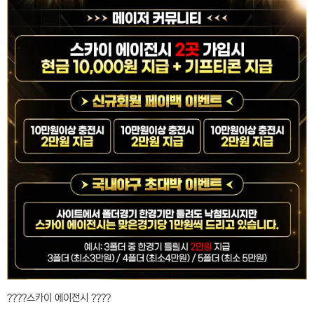
????스카이 에이전시 ????