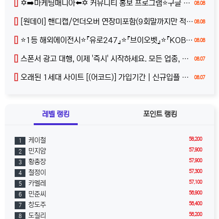
[]
✡️➡️마케팅매니아⬅️✡️ 커뮤니티 홍보 프로그램⭐️구글 찌라시 프로그램⭐️카톡 텔레 미니게임 오토픽⭐️마케팅프로그램✡️ wsjq
08.08
[]
[원데이] 핸디캡/언더오버 연장미포함(9회말까지만 적용)
08.08
[]
⭐️1등 해외에이전시⭐️『유로247』⭐️『브이오벳』⭐️『KOBET』⭐️『원커넥트』⭐️ u61l
08.08
[]
스폰서 광고 대행, 이제 '즉시' 시작하세요. 모든 업종, 확실한 반응
08.07
[]
오래된 1세대 사이트 [(어코드)] 가입기간 | 신규입플 5+5 | 업계최고배당
08.07
레벨 랭킹
포인트 랭킹
58,200
케이철
1
57,900
민지얌
2
57,900
황총장
3
57,300
철정이
4
57,100
카멜레
5
56,900
민준씨
6
56,400
창도주
7
56,200
도칠리
8