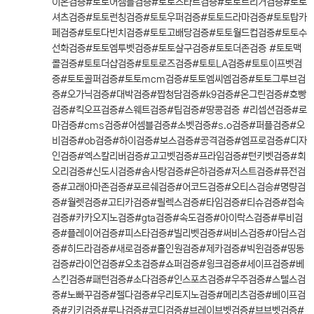
이온검증#토토어셈블검증#토토스타트검증#토토트리거검증#토토
셔츠검증#토토런칭검증#토토우퍼검증#토토드라마검증#토토탑카
페검증#토토다빈치검증#토토고배당검증#토토월드컵검증#토토수
선화검증#토토엠투벳검증#토토살구검증#토토더존검증 #토토맥
콜검증#토토더샵검증#토토로즈검증#토토LA검증#토토이프벳검
증#토토골퍼검증#토토mcm검증#토토엠씨엠검증#토토그루브검
증#오가닉검증#대박검증#짭청담검증#k9검증#온그린검증#호빵
검증#킥오프검증#스웨트검증#팁검증#땅콩검증 #리셉션검증#로
마검증#cms검증#어셈블검증#소벳검증#s.o검증#퍼플검증#오
비검증#ob검증#하이검증#보스검증#공격검증#엠프로검증#디자
인검증#엑스칼리버검증#고고벳검증#프라임검증#턴키벳검증#회
오리검증#신도시검증#솜사탕검증#은하검증#저스트검증#퓨전검
증#고래아마존검증#포르쉐검증#어코드검증#오티스검승#명량검
증#월렛검증#고티카검증#릴렉스검증#타임검증#티슈검증#접속
검증#카카오지노검증#gta검증#속도검증#아이락스검증#루비검
증#플레이어검증#피스타검증#빌리벳검증#써비스검증#아담스검
증#히드라검증#새로검증#홀인원검증#제카검증#빅윈검증#띵동
검증#라이언검증#오초검증#쇼퍼검증#윙크검증#세이프검증#베
스킨검증#패턴검증#소다검증#인스포츠검증#우주검증#스텔스검
증#노빠꾸검증#젤다검증#우리토지노검증#메리츠검증#베이프검
증#키키검증#루나검증#코디검증#브레이브벳검증#브브벳검증#