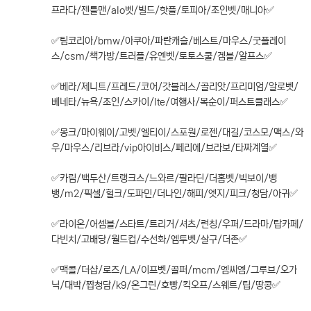
프라다/젠틀맨/alo벳/빌드/핫플/토피아/조인벳/매니아✅
✅팀코리아/bmw/아쿠아/파란캐슬/베스트/마우스/굿플레이
스/csm/책가방/트러플/유엔벳/토토스쿨/겜블/알프스✅
✅베라/제니트/프레드/코어/갓블레스/골리앗/프리미엄/알로벳/
베네타/뉴욕/조인/스카이/lte/여행사/복순이/퍼스트클래스✅
✅몽크/마이웨이/고벳/엘티이/스포원/로젠/대길/코스모/맥스/와
우/마우스/리브라/vip아이비스/페리에/브라보/타짜계열✅
✅카림/백두산/트랭크스/느와르/팔라딘/더홈벳/빅보이/뱅
뱅/m2/픽셀/헐크/도파민/더나인/해피/엣지/피크/청담/아귀✅
✅라이온/어셈블/스타트/트리거/셔츠/런칭/우퍼/드라마/탑카페/
다빈치/고배당/월드컵/수선화/엠투벳/살구/더존✅
✅맥콜/더샵/로즈/LA/이프벳/골퍼/mcm/엠씨엠/그루브/오가
닉/대박/짭청담/k9/온그린/호빵/킥오프/스웨트/팁/땅콩✅