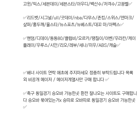
고윈/믹스/세븐데이/세븐스타/아우디/백산수/저격수/고광렬✅
✅리드벳/시그널/ull/굿데이/nba/다무스/존킹/스위스/덴마크/
샾퍼/홍두깨/올스타/뉴스포츠/뉴베스트/대꼬 마/아펙스✅
✅랜덤/디데이/동동80/클럽비/오르카/땡칠이/아벤/우라칸/케이
플레이/우루스/시안/리오/레부/세나/미우/ABS/캐슬✅
✅배너 사이트 연락 애초에 주지마세오 정중히 부탁드립니다 목록
외 비공개 메이저 / 메이저계열사만 구매 합니다 ✅
✅축구 동일경기 승오바 가능한곳 환전 잘나오는 사이트도 구매합니
다 승오바 묶여있는거x 승따로 오바따로 동일경기 승오바 가능한곳
✅