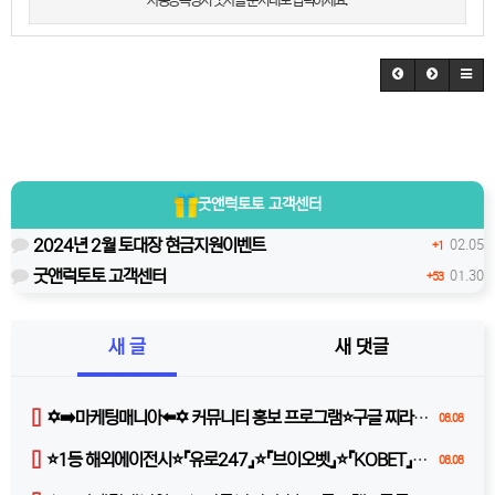
자동등록방지 숫자를 순서대로 입력하세요.
굿앤럭토토
고객센터
2024년 2월 토대장 현금지원이벤트
02.05
+1
굿앤럭토토 고객센터
01.30
+53
새 글
새 댓글
[]
✡️➡️마케팅매니아⬅️✡️ 커뮤니티 홍보 프로그램⭐️구글 찌라시 프로그램⭐️카톡 텔레 미니게임 오토픽⭐️마케팅프로그램✡️ tzwv
08.08
[]
⭐️1등 해외에이전시⭐️『유로247』⭐️『브이오벳』⭐️『KOBET』⭐️『ONECONNECT』⭐️ u2vv
08.08