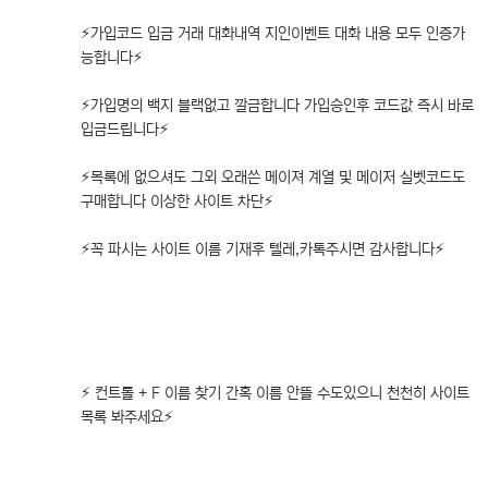
⚡️가입코드 입금 거래 대화내역 지인이벤트 대화 내용 모두 인증가
능합니다⚡️
⚡️가입명의 백지 블랙없고 깔금합니다 가입승인후 코드값 즉시 바로
입금드립니다⚡️
⚡️목록에 없으셔도 그외 오래쓴 메이져 계열 및 메이저 실벳코드도
구매합니다 이상한 사이트 차단⚡️
⚡️꼭 파시는 사이트 이름 기재후 텔레,카톡주시면 감사합니다⚡️
⚡️ 컨트롤 + F 이름 찾기 간혹 이름 안뜰 수도있으니 천천히 사이트
목록 봐주세요⚡️