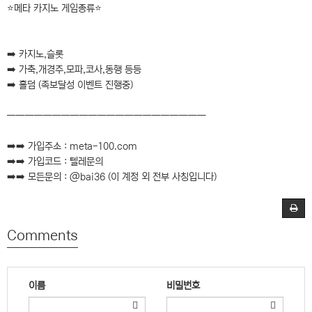
⭐️메타 카지노 게임종류⭐️
➡️ 카지노,슬롯
➡️ 가축,개경주,모파,코사,동행 등등
➡️ 홀덤 (족보달성 이벤트 진행중)
──────────────────────
➡️➡️ 가입주소 : meta-100.com
➡️➡️ 가입코드 : 텔레문의
➡️➡️ 모든문의 : @bai36 (이 계정 외 전부 사칭입니다)
Comments
이름
비밀번호