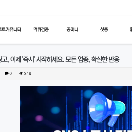
토토커뮤니티
먹튀검증
꽁머니
첫충
고, 이제 '즉시' 시작하세요. 모든 업종, 확실한 반응
0
249