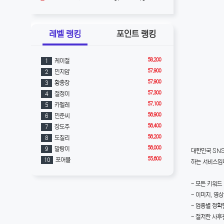
레벨 랭킹
포인트 랭킹
58,200
케이철
1
57,900
민지얌
2
57,900
황총장
3
57,300
철정이
4
57,100
카멜레
5
56,900
민준씨
6
56,400
창도주
7
56,200
도칠리
8
56,000
말랑이
9
대한민국 SNS
55,600
포어블
10
하는 서비스입
- 모든 키워드
- 이미지, 영
- 업종별 정확
- 철저한 사후