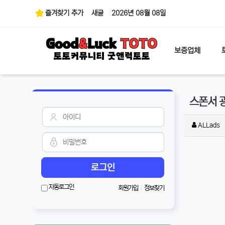
즐겨찾기 추가
새글
2026년 08월 08일
보증업체
스폰서 광
ALLads
로그인
자동로그인
회원가입
|
정보찾기