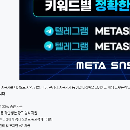
 사용자를 대상으로 지역, 성별, 나이, 관심사, 사용기기 등 정밀 타겟팅을 설정하고, 해당 플랫폼
니다.
 100% 승인 가능
상 등 제한 없는 광고 형식 지원
한 타겟에게 강제 노출로 광고성과 극대화
관리 및 무제한 AS 제공