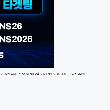
의 알고리즘을 최대한 활용하여 잠재고객들에게 강제 노출하여 광고 효과를 극대화