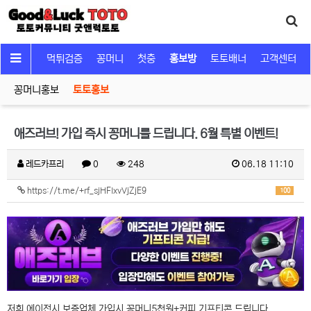
커뮤니티
먹튀검증
꽁머니
첫충
홍보방
토토배너
고객센터
꽁머니홍보
토토홍보
애즈러브! 가입 즉시 꽁머니를 드립니다. 6월 특별 이벤트!
레드카프리
0
248
06.18 11:10
https://t.me/+rf_sjHFIxvVjZjE9
100
저희 에이전시 보증업체 가입시 꽁머니5천원+커피 기프티콘 드립니다.