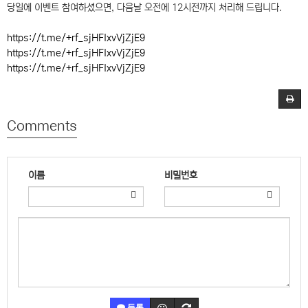
당일에 이벤트 참여하셨으면, 다음날 오전에 12시전까지 처리해 드립니다.
https://t.me/+rf_sjHFIxvVjZjE9
https://t.me/+rf_sjHFIxvVjZjE9
https://t.me/+rf_sjHFIxvVjZjE9
Comments
이름
비밀번호
등록