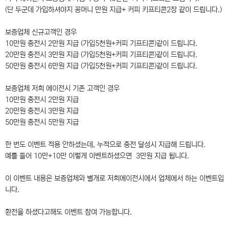
(단 두군데 가입하셔야지 꽁머니 만원 지급+ 커피 키프티콘2장 같이 드립니다.)
보증업체 신규고객인 경우
10만원 충전시 2만원 지급 (가입5천원+커피 기프티콘)같이 드립니다.
20만원 충전시 3만원 지급 (가입5천원+커피 기프티콘)같이 드립니다.
50만원 충전시 6만원 지급 (가입5천원+커피 기프티콘)같이 드립니다.
보증업체 저희 에이전시 기존 고객인 경우
10만원 충전시 2만원 지급
20만원 충전시 3만원 지급
50만원 충전시 5만원 지급
한 번도 이벤트 적용 안하셨는데, 누적으로 충전 달성시 지급해 드립니다.
예를 들어 10만+10만 이렇게 이벤트하셨으면 3만원 지급 됩니다.
이 이벤트 내용은 보증업체와 별개로 저희에이전시에서 업체에서 하는 이벤트입
니다.
환전을 하셨다고해도 이벤트 참여 가능합니다.