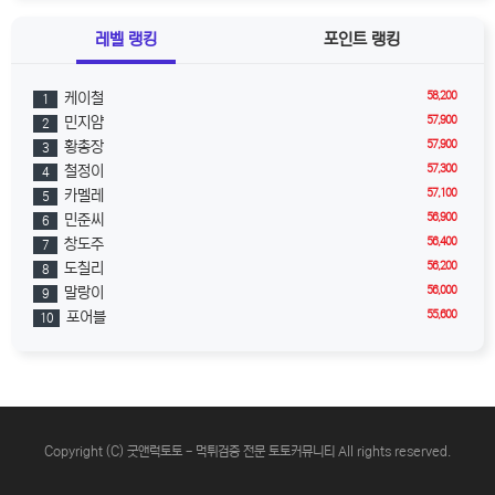
레벨 랭킹
포인트 랭킹
58,200
케이철
1
57,900
민지얌
2
57,900
황총장
3
57,300
철정이
4
57,100
카멜레
5
56,900
민준씨
6
56,400
창도주
7
56,200
도칠리
8
56,000
말랑이
9
55,600
포어블
10
Copyright (C) 굿앤럭토토 - 먹튀검증 전문 토토커뮤니티 All rights reserved.