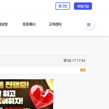
로그인
회원가입
홍보방
토토배너
고객센터
06.17 17:42
77