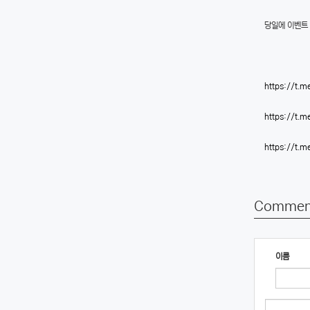
당일에 이벤트
https://t.
https://t.
https://t.
Commen
이름