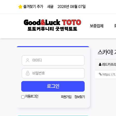
즐겨찾기 추가
새글
2026년 08월 07일
보증업체
스카이! 
레드카프
https://
로그인
자동로그인
회원가입
|
정보찾기