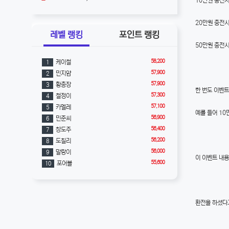
10만원 충전시
20만원 충전시
레벨 랭킹
포인트 랭킹
50만원 충전시
58,200
케이철
1
57,900
민지얌
2
57,900
황총장
3
한 번도 이벤트
57,300
철정이
4
57,100
카멜레
5
예를 들어 10
56,900
민준씨
6
56,400
창도주
7
56,200
도칠리
8
56,000
말랑이
9
이 이벤트 내
55,600
포어블
10
환전을 하셨다