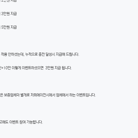
 2만원 지급
 3만원 지급
 5만원 지급
 적용 안하셨는데, 누적으로 충전 달성시 지급해 드립니다.
만+10만 이렇게 이벤트하셨으면 3만원 지급 됩니다.
용은 보증업체와 별개로 저희에이전시에서 업체에서 하는 이벤트입니다.
고해도 이벤트 참여 가능합니다.