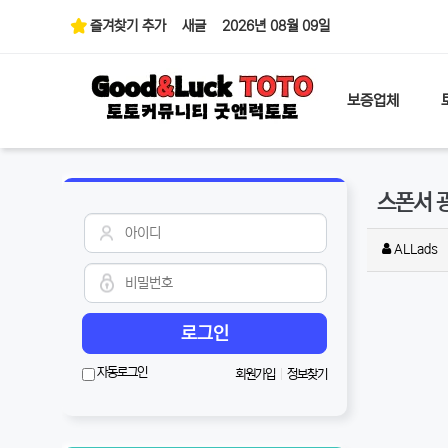
즐겨찾기 추가
새글
2026년 08월 09일
보증업체
스폰서 광
ALLads
로그인
자동로그인
회원가입
|
정보찾기