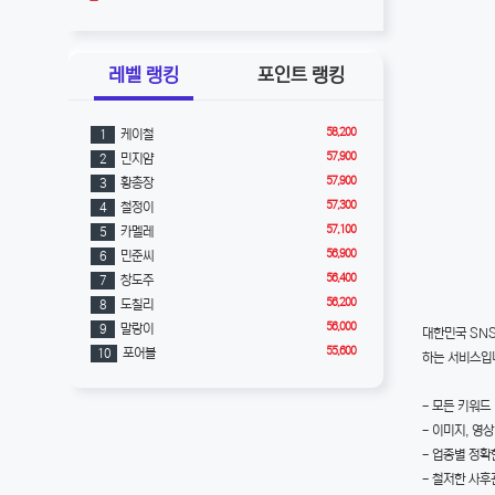
레벨 랭킹
포인트 랭킹
58,200
케이철
1
57,900
민지얌
2
57,900
황총장
3
57,300
철정이
4
57,100
카멜레
5
56,900
민준씨
6
56,400
창도주
7
56,200
도칠리
8
56,000
말랑이
9
대한민국 SNS
55,600
포어블
10
하는 서비스입
- 모든 키워드
- 이미지, 영
- 업종별 정확
- 철저한 사후