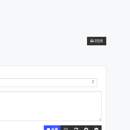
프린트
등록