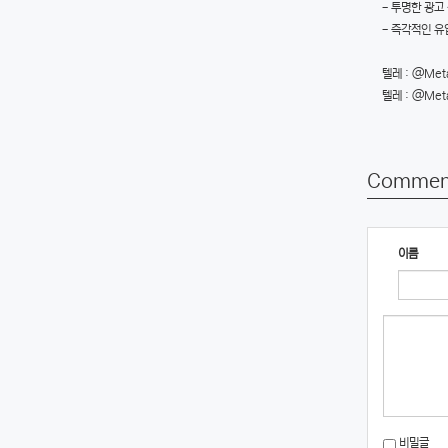
- 투명한 광고
- 즉각적인 유
텔레 : @Met
텔레 : @Met
Commen
이름
비밀글