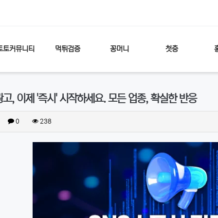
토토커뮤니티
먹튀검증
꽁머니
첫충
고, 이제 '즉시' 시작하세요. 모든 업종, 확실한 반응
0
238