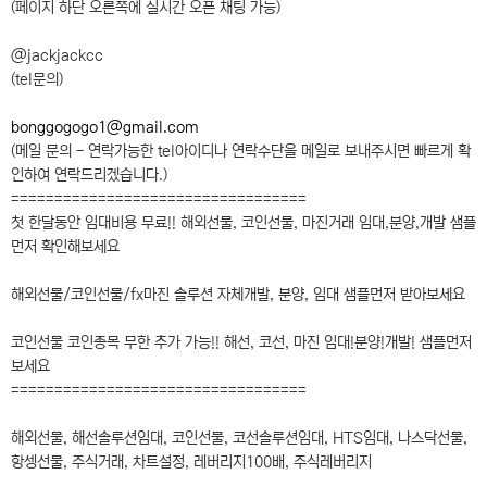
(페이지 하단 오른쪽에 실시간 오픈 채팅 가능)
@jackjackcc
(tel문의)
bonggogogo1@gmail.com
(메일 문의 - 연락가능한 tel아이디나 연락수단을 메일로 보내주시면 빠르게 확
인하여 연락드리겠습니다.)
==================================
첫 한달동안 임대비용 무료!! 해외선물, 코인선물, 마진거래 임대,분양,개발 샘플
먼저 확인해보세요
해외선물/코인선물/fx마진 솔루션 자체개발, 분양, 임대 샘플먼저 받아보세요
코인선물 코인종목 무한 추가 가능!! 해선, 코선, 마진 임대!분양!개발! 샘플먼저
보세요
==================================
해외선물, 해선솔루션임대, 코인선물, 코선솔루션임대, HTS임대, 나스닥선물,
항셍선물, 주식거래, 차트설정, 레버리지100배, 주식레버리지