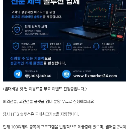
<임대비용 첫 달 이용료를 무료 이벤트 진행중입니다.>
해외선물, 코인선물 플렛폼 임대 분양 무료로 진행해보세요
당사 HTS 솔루션은 국내최고기능을 자랑합니다.
현재 100여개의 종목의 프로그램을 안정적으로 제공중에 있으며, 월매출 2억이