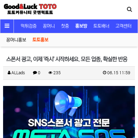
커뮤니티
먹튀검증
꽁머니
첫충
홍보방
토토배너
고객센터
꽁머니홍보
토토홍보
스폰서 광고, 이제 '즉시' 시작하세요. 모든 업종, 확실한 반응
ALLads
0
235
06.15 11:59