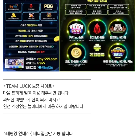
──────────────────────
⭐️TEAM LUCK 보증 사이트⭐️
마음 편하게 믿고 이용 해주시면 됩니다!
과도한 이벤트에 현혹 되지 마시고
환전 걱정없는 놀이터에서 이용 하시길 바랍니다
──────────────────────
⭐️태평양 안내⭐️ < 테더입금만 가능 합니다