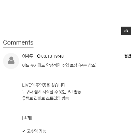
──────────────────────
Comments
이사루
답변
06.13 19:48
어느 누가와도 안정적인 수입 보장 (본문 참조)
LIVE의 주인공을 찾습니다
누구나 쉽게 시작할 수 있는 BJ 활동
유튜브 라이브 스트리밍 방송
[소개]
✔ 고수익 가능