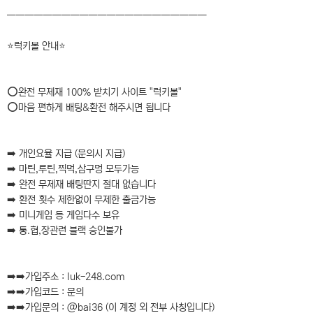
──────────────────────
⭐️럭키볼 안내⭐️
⭕️완전 무제재 100% 받치기 사이트 "럭키볼"
⭕️마음 편하게 배팅&환전 해주시면 됩니다
➡️ 개인요율 지급 (문의시 지급)
➡️ 마틴,루틴,찍먹,삼구멍 모두가능
➡️ 완전 무제재 배팅딴지 절대 없습니다
➡️ 환전 횟수 제한없이 무제한 출금가능
➡️ 미니게임 등 게임다수 보유
➡️ 통.협,장관련 블랙 승인불가
➡️➡️가입주소 : luk-248.com
➡️➡️가입코드 : 문의
➡️➡️가입문의 : @bai36 (이 계정 외 전부 사칭입니다)