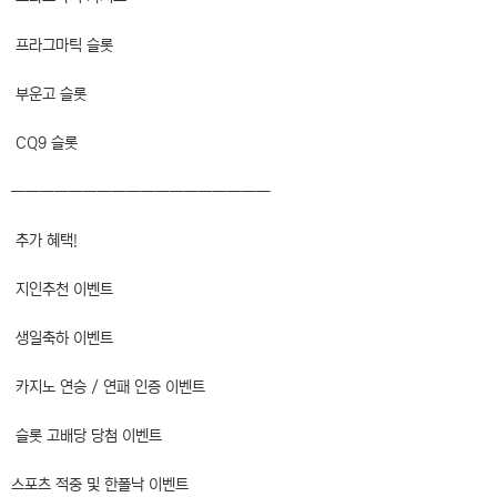
프라그마틱 슬롯
부운고 슬롯
CQ9 슬롯
━━━━━━━━━━━━━━━━━━
추가 혜택!
지인추천 이벤트
생일축하 이벤트
카지노 연승 / 연패 인증 이벤트
슬롯 고배당 당첨 이벤트
스포츠 적중 및 한폴낙 이벤트