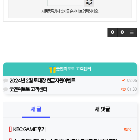
자동등록방지 숫자를 순서대로 입력하세요.
굿앤럭토토
고객센터
2024년 2월 토대장 현금지원이벤트
02.05
+1
굿앤럭토토 고객센터
01.30
+53
새 글
새 댓글
[]
KBC GAME 후기
08.10