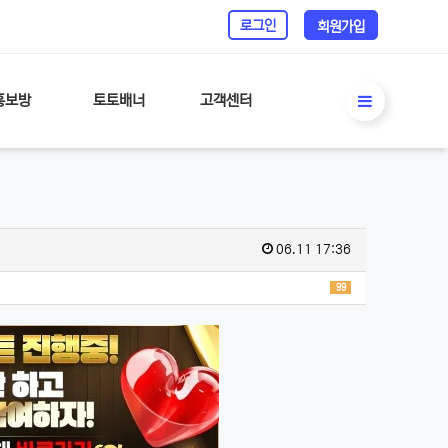
로그인
회원가입
홍보방
토토배너
고객센터
06.11 17:36
99