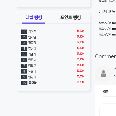
환전을 하셨다
당일에 이벤트
레벨 랭킹
포인트 랭킹
https://t.
https://t.
58,200
케이철
1
https://t.
57,900
민지얌
2
57,900
황총장
3
57,300
철정이
4
57,100
카멜레
5
Commen
56,900
민준씨
6
56,400
창도주
7
56,200
도칠리
8
56,000
말랑이
9
55,600
포어블
10
이름