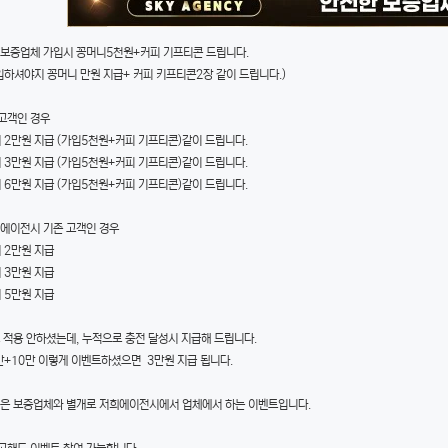
 보증업체 가입시 꽁머니5천원+커피 기프티콘 드립니다.
입하셔야지 꽁머니 만원 지급+ 커피 키프티콘2장 같이 드립니다.)
고객인 경우
 2만원 지급 (가입5천원+커피 기프티콘)같이 드립니다.
 3만원 지급 (가입5천원+커피 기프티콘)같이 드립니다.
 6만원 지급 (가입5천원+커피 기프티콘)같이 드립니다.
 에이전시 기존 고객인 경우
 2만원 지급
 3만원 지급
 5만원 지급
 적용 안하셨는데, 누적으로 충전 달성시 지급해 드립니다.
만+10만 이렇게 이벤트하셨으면 3만원 지급 됩니다.
용은 보증업체와 별개로 저희에이전시에서 업체에서 하는 이벤트입니다.