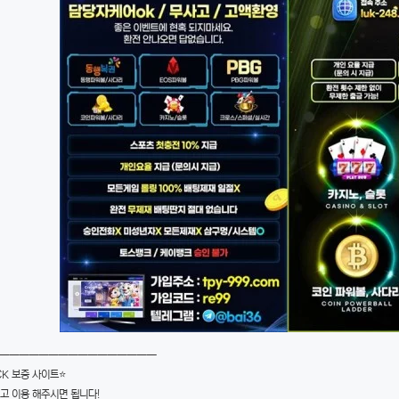
────────────────
CK 보증 사이트⭐️
고 이용 해주시면 됩니다!