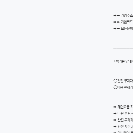
➡️➡️ 가입주소
➡️➡️ 가입코드 
➡️➡️ 모든문의
──────
⭐️럭키볼 안내⭐
⭕️완전 무제재
⭕️마음 편하
➡️ 개인요율 
➡️ 마틴,루틴
➡️ 완전 무제
➡️ 환전 횟수