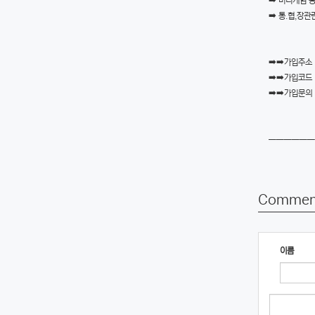
➡️ 미니게임 
➡️ 통.협,장
➡️➡️가입주소 :
➡️➡️가입코드 
➡️➡️가입문의 
──────
Commen
이름