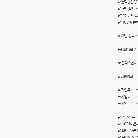
✔️블랙승인⭕
✔️ 루틴,마틴
✔️먹튀이력 일
✔️ 100% 
⭐️ 게임 종목 ⭐️
동행파워볼 /
──────
❤️클릭 9년차
☑️태평양☑️
➡️가입주소 : 
➡️가입코드 : 
➡️가입문의 : 
✔️ 스포츠 무
✔️ 100% 
✔️ 마틴 / 루
✔️ 온라인 영