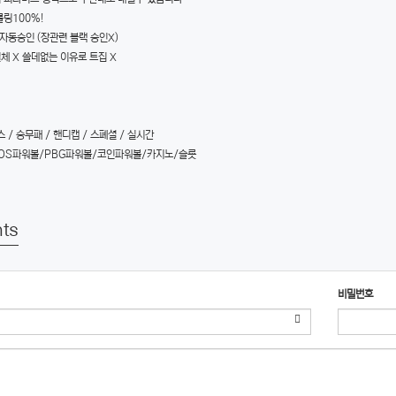
롤링100%!
 자동승인 (장관련 블랙 승인X)
일체 X 쓸데없는 이유로 트집 X
️
 / 승무패 / 핸디캡 / 스폐셜 / 실시간
OS파워볼/PBG파워볼/코인파워볼/카지노/슬롯
ts
비밀번호