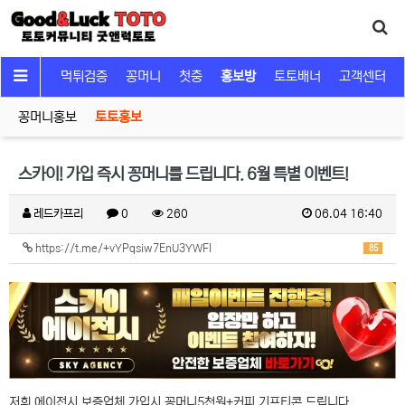
커뮤니티
먹튀검증
꽁머니
첫충
홍보방
토토배너
고객센터
꽁머니홍보
토토홍보
스카이! 가입 즉시 꽁머니를 드립니다. 6월 특별 이벤트!
레드카프리
0
260
06.04 16:40
https://t.me/+vYPqsiw7EnU3YWFl
85
저희 에이전시 보증업체 가입시 꽁머니5천원+커피 기프티콘 드립니다.