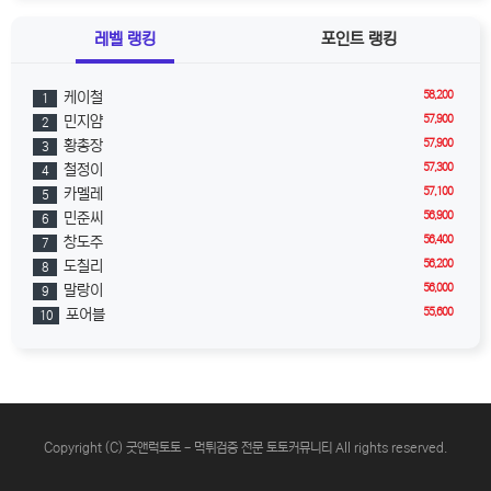
레벨 랭킹
포인트 랭킹
58,200
케이철
1
57,900
민지얌
2
57,900
황총장
3
57,300
철정이
4
57,100
카멜레
5
56,900
민준씨
6
56,400
창도주
7
56,200
도칠리
8
56,000
말랑이
9
55,600
포어블
10
Copyright (C) 굿앤럭토토 - 먹튀검증 전문 토토커뮤니티 All rights reserved.