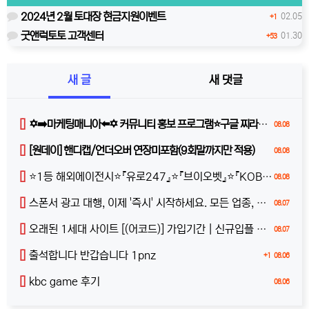
2024년 2월 토대장 현금지원이벤트
02.05
+1
굿앤럭토토 고객센터
01.30
+53
새 글
새 댓글
[]
✡️➡️마케팅매니아⬅️✡️ 커뮤니티 홍보 프로그램⭐️구글 찌라시 프로그램⭐️카톡 텔레 미니게임 오토픽⭐️마케팅프로그램✡️ wsjq
08.08
[]
[원데이] 핸디캡/언더오버 연장미포함(9회말까지만 적용)
08.08
[]
⭐️1등 해외에이전시⭐️『유로247』⭐️『브이오벳』⭐️『KOBET』⭐️『원커넥트』⭐️ u61l
08.08
[]
스폰서 광고 대행, 이제 '즉시' 시작하세요. 모든 업종, 확실한 반응
08.07
[]
오래된 1세대 사이트 [(어코드)] 가입기간 | 신규입플 5+5 | 업계최고배당
08.07
[]
출석합니다 반갑습니다 1pnz
+1
08.06
[]
kbc game 후기
08.06