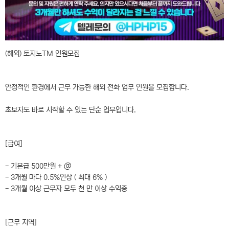
(해외) 토지노TM 인원모집
안정적인 환경에서 근무 가능한 해외 전화 업무 인원을 모집합니다.
초보자도 바로 시작할 수 있는 단순 업무입니다.
[급여]
- 기본급 500만원 + @
- 3개월 마다 0.5%인상 ( 최대 6% )
- 3개월 이상 근무자 모두 천 만 이상 수익중
[근무 지역]