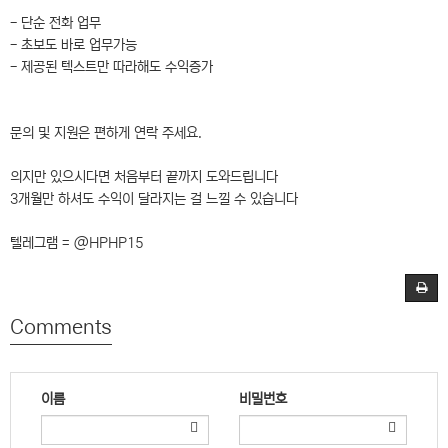
- 단순 전화 업무
- 초보도 바로 업무가능
- 제공된 텍스트만 따라해도 수익증가
문의 및 지원은 편하게 연락 주세요.
의지만 있으시다면 처음부터 끝까지 도와드립니다
3개월만 하셔도 수익이 달라지는 걸 느낄 수 있습니다
텔레그램 = @HPHP15
Comments
이름
비밀번호