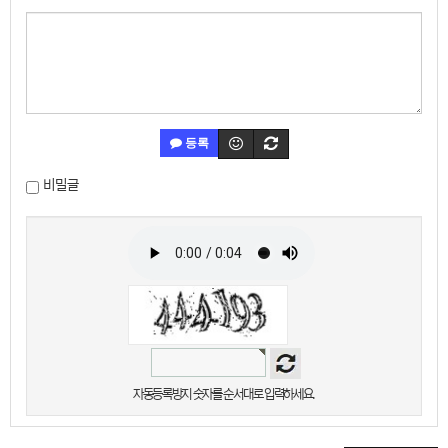
등록
비밀글
자동등록방지 숫자를 순서대로 입력하세요.