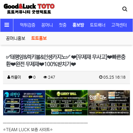
커뮤니티
먹튀검증
꽁머니
첫충
홍보방
토토배너
고객센터
꽁머니홍보
토토홍보
✅태평양&럭키볼&인생카지노✅ ❤️[무제재 무사고]❤️빠른충
환❤️완전 무제재❤️100%받치기❤️
하울이
0
247
05.25 16:18
──────────────────────
⭐️TEAM LUCK 보증 사이트⭐️