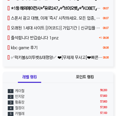
[]
⭐️1등 해외에이전시⭐️『유로247』⭐️『브이오벳』⭐️『KOBET』⭐️『원커넥트』⭐️ wc3i
08.07
[]
스폰서 광고 대행, 이제 '즉시' 시작하세요. 모든 업종, 확실한 반응
08.07
[]
오래된 1세대 사이트 [(어코드)] 가입기간 | 신규입플 5+5 | 업계최고배당
08.07
[]
출석합니다 반갑습니다 1pnz
+1
08.06
[]
kbc game 후기
08.06
[]
✅럭키볼&미투벳&태평양✅ ❤️[무제재 무사고]❤️빠른충환❤️완전 무제재❤️100%받치기❤️
08.06
레벨 랭킹
포인트 랭킹
58,200
케이철
1
57,900
민지얌
2
57,900
황총장
3
57,300
철정이
4
57,100
카멜레
5