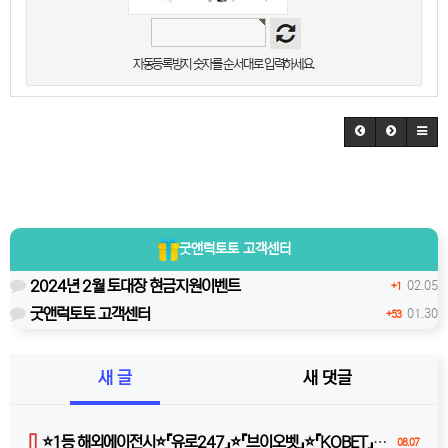
자동등록방지 숫자를 순서대로 입력하세요.
굿앤럭토토
고객센터
2024년 2월 토대장 현금지원이벤트
02.05
+1
굿앤럭토토 고객센터
01.30
+53
새 글
새 댓글
[]
⭐️1등 해외에이전시⭐️『유로247』⭐️『브이오벳』⭐️『KOBET』⭐️『원커넥트』⭐️ hebh
08.07