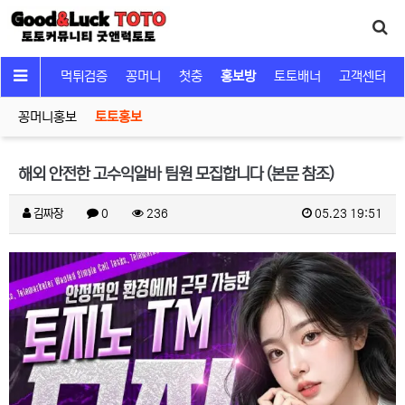
커뮤니티
먹튀검증
꽁머니
첫충
홍보방
토토배너
고객센터
꽁머니홍보
토토홍보
해외 안전한 고수익알바 팀원 모집합니다 (본문 참조)
김짜장
0
236
05.23 19:51