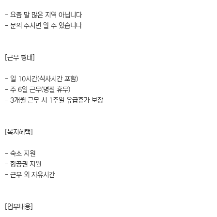
- 요즘 말 많은 지역 아닙니다
- 문의 주시면 알 수 있습니다
[근무 형태]
- 일 10시간(식사시간 포함)
- 주 6일 근무(명절 휴무)
- 3개월 근무 시 1주일 유급휴가 보장
[복지혜택]
- 숙소 지원
- 항공권 지원
- 근무 외 자유시간
[업무내용]