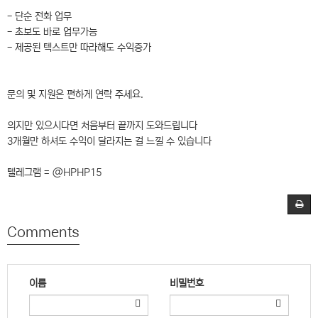
- 단순 전화 업무
- 초보도 바로 업무가능
- 제공된 텍스트만 따라해도 수익증가
문의 및 지원은 편하게 연락 주세요.
의지만 있으시다면 처음부터 끝까지 도와드립니다
3개월만 하셔도 수익이 달라지는 걸 느낄 수 있습니다
텔레그램 = @HPHP15
Comments
이름
비밀번호