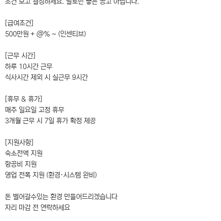
조건 보고 결정하세요. 말로만 좋은 공고 아닙니다.
[급여조건]
500만원 + @% ~ (인센티브)
[근무 시간]
하루 10시간 근무
식사시간 제외 시 실근무 9시간
[휴무 & 휴가]
매주 일요일 고정 휴무
3개월 근무 시 7일 휴가 확정 제공
[지원사항]
숙소전액 지원
항공비 지원
영업 전폭 지원 (환경·시스템 완비)
돈 벌어갈수있는 환경 만들어드리겠습니다
자리 마감 전 연락하세요