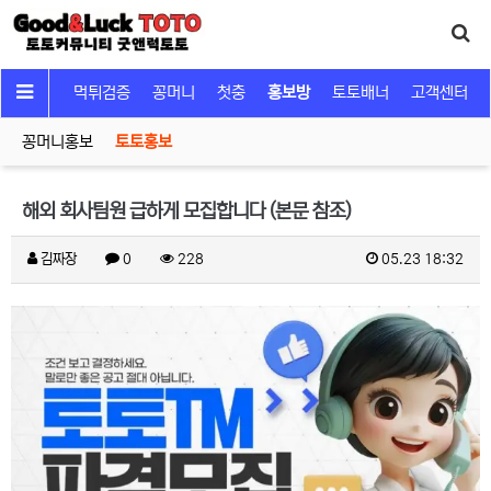
커뮤니티
먹튀검증
꽁머니
첫충
홍보방
토토배너
고객센터
꽁머니홍보
토토홍보
해외 회사팀원 급하게 모집합니다 (본문 참조)
김짜장
0
228
05.23 18:32