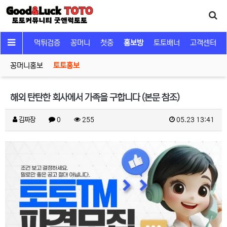
커뮤니티
먹튀검증
꽁머니
첫충
홍보방
토토배너
고객센터
꽁머니홍보
토토홍보
해외 탄탄한 회사에서 가족을 구합니다 (본문 참조)
김짜장
0
255
05.23 13:41