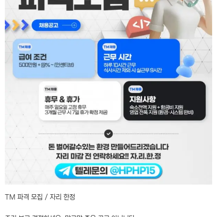
TM 파격 모집 / 자리 한정