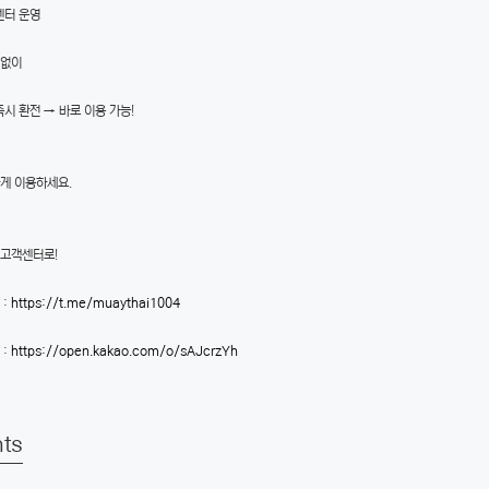
센터 운영
 없이
즉시 환전 → 바로 이용 가능!
게 이용하세요.
 고객센터로!
 :
https://t.me/muaythai1004
 :
https://open.kakao.com/o/sAJcrzYh
ts