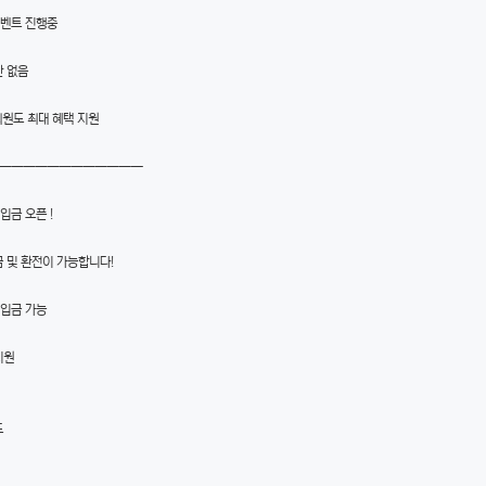
이벤트 진행중
한 없음
회원도 최대 혜택 지원
━━━━━━━━━━━━
입금 오픈 !
 및 환전이 가능합니다!
 입금 가능
지원
도