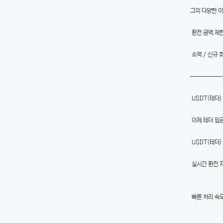
그외 다양한 
환전 금액 제
소액 / 신규 
━━━━━━
USDT(테더) 
이제 테더 입금
USDT(테더)
실시간 환전 
빠른 처리 속