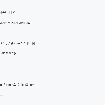
 속지 마세요.
에서 마음 편하게 이용하세요.
━━━━━━━━━━━━
지노 / 슬롯 / 스포츠 / 미니게임
는 안정적인 운영
━━━━━━━━━━━━
g12.com (또는) nbg13.com
BB