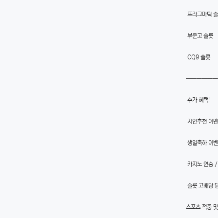
프라그마틱 
부운고 슬롯
CQ9 슬롯
━━━━━━
추가 혜택!
지인추천 이
생일축하 이
카지노 연승 /
슬롯 고배당 
스포츠 적중 및