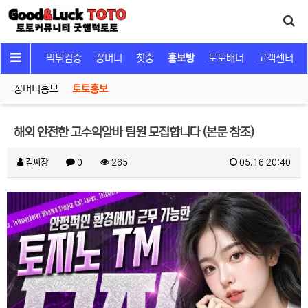
커뮤니티
먹튀검증
꽁머니
첫충
홍보방
토토배너
고객센터
꽁머니홍보
토토홍보
해외 안전한 고수익알바 팀원 모집합니다 (본문 참조)
김짜장
0
265
05.16 20:40