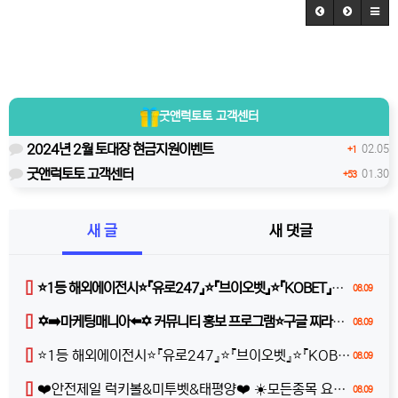
굿앤럭토토
고객센터
2024년 2월 토대장 현금지원이벤트
02.05
+1
굿앤럭토토 고객센터
01.30
+53
새 글
새 댓글
[]
⭐️1등 해외에이전시⭐️『유로247』⭐️『브이오벳』⭐️『KOBET』⭐️『ONECONNECT』⭐️ fb8x
08.09
[]
✡️➡️마케팅매니아⬅️✡️ 커뮤니티 홍보 프로그램⭐️구글 찌라시 프로그램⭐️카톡 텔레 미니게임 오토픽⭐️마케팅프로그램✡️ y18g
08.09
[]
⭐️1등 해외에이전시⭐️『유로247』⭐️『브이오벳』⭐️『KOBET』⭐️『ONECONNECT』⭐️ q2px
08.09
[]
❤️안전제일 럭키볼&미투벳&태평양❤️ ☀️모든종목 요율지급☀️미니게임 천국☀️카지노,슬롯 맛집☀️
08.09