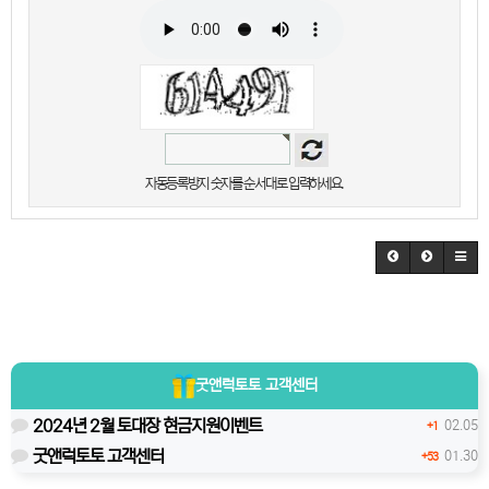
자동등록방지 숫자를 순서대로 입력하세요.
굿앤럭토토
고객센터
2024년 2월 토대장 현금지원이벤트
02.05
+1
굿앤럭토토 고객센터
01.30
+53