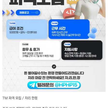
TM 파격 모집 / 자리 한정